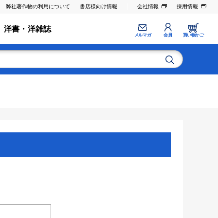
弊社著作物の利用について
書店様向け情報
会社情報
採用情報
洋書・洋雑誌
メルマガ
会員
買い物かご
。