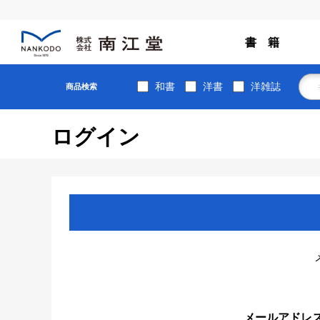
書 籍
和書
洋書
洋雑誌
商品検索
ログイン
メールアドレ