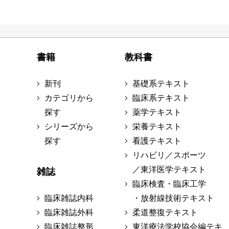
書籍
教科書
新刊
基礎系テキスト
カテゴリから
臨床系テキスト
探す
薬学テキスト
シリーズから
栄養テキスト
探す
看護テキスト
リハビリ／スポーツ
／東洋医学テキスト
雑誌
臨床検査・臨床工学
臨床雑誌内科
・放射線技術テキスト
臨床雑誌外科
柔道整復テキスト
臨床雑誌整形
東洋療法学校協会編テキ