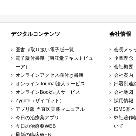
デジタルコンテンツ
会社情報
医書.jp取り扱い電子版一覧
会長メッ
電子版付書籍（南江堂テキストビュ
企業理念
ーア）
会社概要
オンラインアクセス権付き書籍
会社案内
オンラインJournal法人サービス
部署別連
オンラインBook法人サービス
会社地図
Zygote（ザイゴット）
採用情報
アプリ版 当直医実践マニュアル
ISMS基
今日の治療薬アプリ
弊社著作
今日の治療薬WEB
いて
最新の臨床WEB