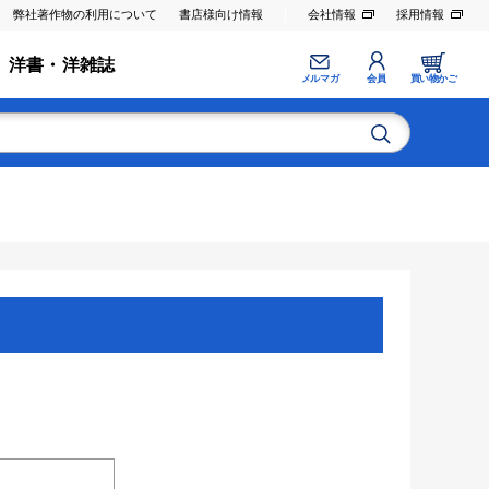
弊社著作物の利用について
書店様向け情報
会社情報
採用情報
洋書・洋雑誌
メルマガ
会員
買い物かご
。