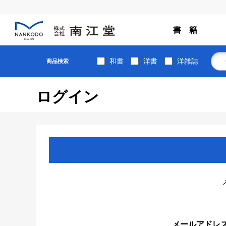
書 籍
和書
洋書
洋雑誌
商品検索
ログイン
メールアドレ