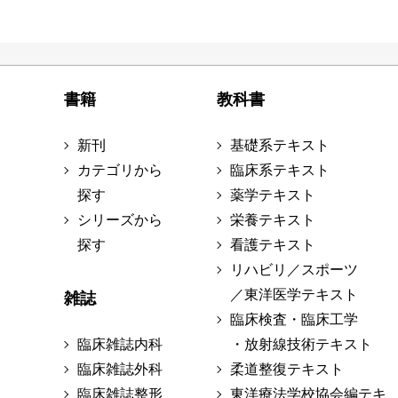
書籍
教科書
新刊
基礎系テキスト
カテゴリから
臨床系テキスト
探す
薬学テキスト
シリーズから
栄養テキスト
探す
看護テキスト
リハビリ／スポーツ
／東洋医学テキスト
雑誌
臨床検査・臨床工学
臨床雑誌内科
・放射線技術テキスト
臨床雑誌外科
柔道整復テキスト
臨床雑誌整形
東洋療法学校協会編テキ