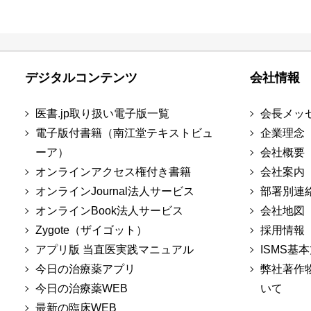
デジタルコンテンツ
会社情報
医書.jp取り扱い電子版一覧
会長メッ
電子版付書籍（南江堂テキストビュ
企業理念
ーア）
会社概要
オンラインアクセス権付き書籍
会社案内
オンラインJournal法人サービス
部署別連
オンラインBook法人サービス
会社地図
Zygote（ザイゴット）
採用情報
アプリ版 当直医実践マニュアル
ISMS基
今日の治療薬アプリ
弊社著作
今日の治療薬WEB
いて
最新の臨床WEB