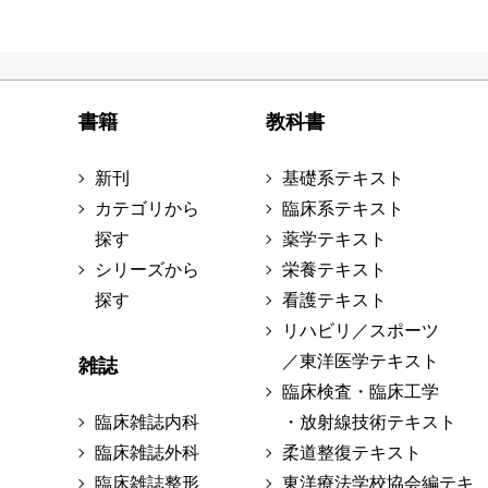
書籍
教科書
新刊
基礎系テキスト
カテゴリから
臨床系テキスト
探す
薬学テキスト
シリーズから
栄養テキスト
探す
看護テキスト
リハビリ／スポーツ
／東洋医学テキスト
雑誌
臨床検査・臨床工学
臨床雑誌内科
・放射線技術テキスト
臨床雑誌外科
柔道整復テキスト
臨床雑誌整形
東洋療法学校協会編テキ