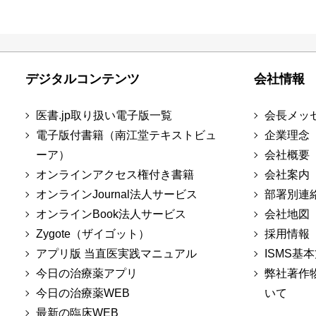
デジタルコンテンツ
会社情報
医書.jp取り扱い電子版一覧
会長メッ
電子版付書籍（南江堂テキストビュ
企業理念
ーア）
会社概要
オンラインアクセス権付き書籍
会社案内
オンラインJournal法人サービス
部署別連
オンラインBook法人サービス
会社地図
Zygote（ザイゴット）
採用情報
アプリ版 当直医実践マニュアル
ISMS基
今日の治療薬アプリ
弊社著作
今日の治療薬WEB
いて
最新の臨床WEB