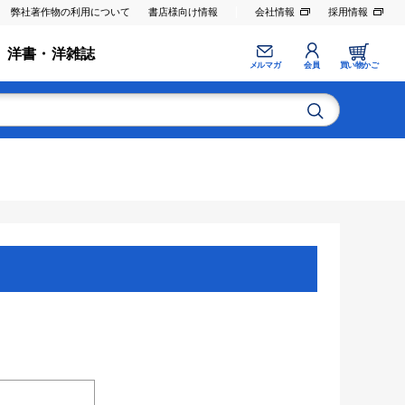
弊社著作物の利用について
書店様向け情報
会社情報
採用情報
洋書・洋雑誌
メルマガ
会員
買い物かご
。