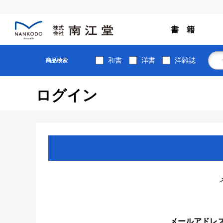
書 籍
和書
洋書
洋雑誌
商品検索
ログイン
メールアドレ