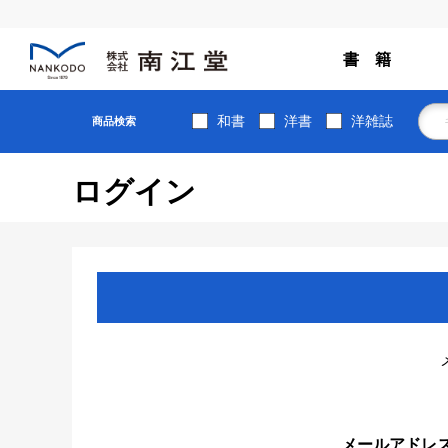
書 籍
和書
洋書
洋雑誌
商品検索
ログイン
メールアドレ