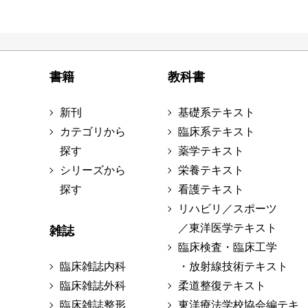
書籍
教科書
新刊
基礎系テキスト
カテゴリから
臨床系テキスト
探す
薬学テキスト
シリーズから
栄養テキスト
探す
看護テキスト
リハビリ／スポーツ
／東洋医学テキスト
雑誌
臨床検査・臨床工学
臨床雑誌内科
・放射線技術テキスト
臨床雑誌外科
柔道整復テキスト
臨床雑誌整形
東洋療法学校協会編テキ