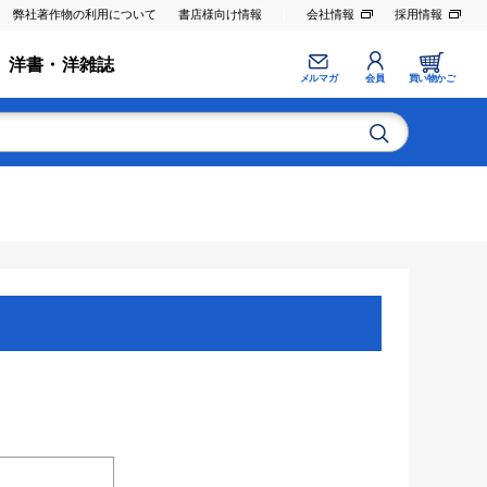
弊社著作物の利用について
書店様向け情報
会社情報
採用情報
洋書・洋雑誌
メルマガ
会員
買い物かご
。