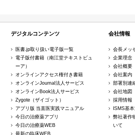
デジタルコンテンツ
会社情報
医書.jp取り扱い電子版一覧
会長メッ
電子版付書籍（南江堂テキストビュ
企業理念
ーア）
会社概要
オンラインアクセス権付き書籍
会社案内
オンラインJournal法人サービス
部署別連
オンラインBook法人サービス
会社地図
Zygote（ザイゴット）
採用情報
アプリ版 当直医実践マニュアル
ISMS基
今日の治療薬アプリ
弊社著作
今日の治療薬WEB
いて
最新の臨床WEB