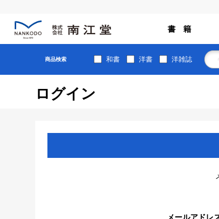
書 籍
和書
洋書
洋雑誌
商品検索
ログイン
メールアドレ