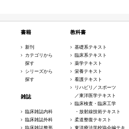
書籍
教科書
新刊
基礎系テキスト
カテゴリから
臨床系テキスト
探す
薬学テキスト
シリーズから
栄養テキスト
探す
看護テキスト
リハビリ／スポーツ
／東洋医学テキスト
雑誌
臨床検査・臨床工学
臨床雑誌内科
・放射線技術テキスト
臨床雑誌外科
柔道整復テキスト
臨床雑誌整形
東洋療法学校協会編テキ