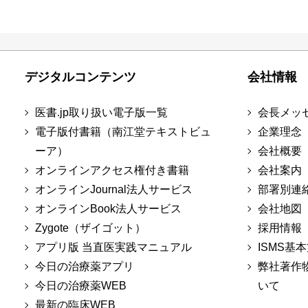
デジタルコンテンツ
会社情報
医書.jp取り扱い電子版一覧
会長メッ
電子版付書籍（南江堂テキストビュ
企業理念
ーア）
会社概要
オンラインアクセス権付き書籍
会社案内
オンラインJournal法人サービス
部署別連
オンラインBook法人サービス
会社地図
Zygote（ザイゴット）
採用情報
アプリ版 当直医実践マニュアル
ISMS基
今日の治療薬アプリ
弊社著作
今日の治療薬WEB
いて
最新の臨床WEB