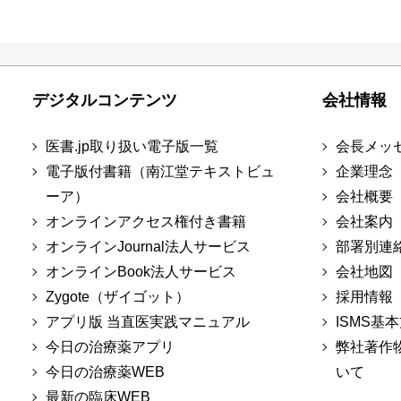
デジタルコンテンツ
会社情報
医書.jp取り扱い電子版一覧
会長メッ
電子版付書籍（南江堂テキストビュ
企業理念
ーア）
会社概要
オンラインアクセス権付き書籍
会社案内
オンラインJournal法人サービス
部署別連
オンラインBook法人サービス
会社地図
Zygote（ザイゴット）
採用情報
アプリ版 当直医実践マニュアル
ISMS基
今日の治療薬アプリ
弊社著作
今日の治療薬WEB
いて
最新の臨床WEB