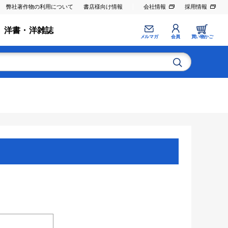
弊社著作物の利用について
書店様向け情報
会社情報
採用情報
洋書・洋雑誌
メルマガ
会員
買い物かご
。