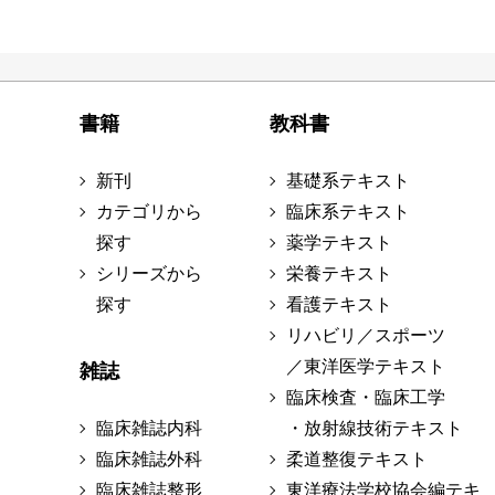
書籍
教科書
新刊
基礎系テキスト
カテゴリから
臨床系テキスト
探す
薬学テキスト
シリーズから
栄養テキスト
探す
看護テキスト
リハビリ／スポーツ
／東洋医学テキスト
雑誌
臨床検査・臨床工学
臨床雑誌内科
・放射線技術テキスト
臨床雑誌外科
柔道整復テキスト
臨床雑誌整形
東洋療法学校協会編テキ