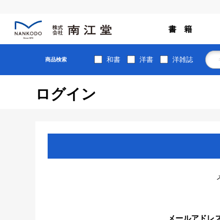
書 籍
和書
洋書
洋雑誌
商品検索
ログイン
メールアドレ