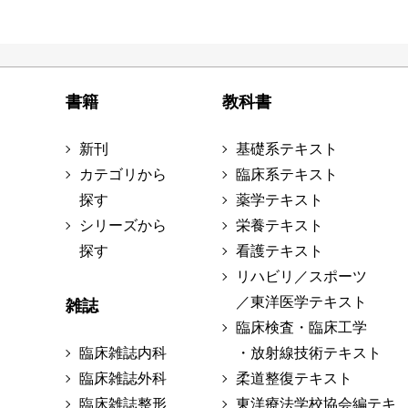
書籍
教科書
新刊
基礎系テキスト
カテゴリから
臨床系テキスト
探す
薬学テキスト
シリーズから
栄養テキスト
探す
看護テキスト
リハビリ／スポーツ
／東洋医学テキスト
雑誌
臨床検査・臨床工学
臨床雑誌内科
・放射線技術テキスト
臨床雑誌外科
柔道整復テキスト
臨床雑誌整形
東洋療法学校協会編テキ