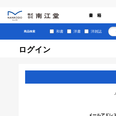
書 籍
和書
洋書
洋雑誌
商品検索
ログイン
メールアドレ