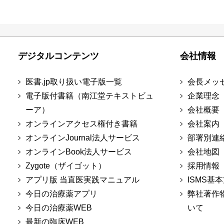
デジタルコンテンツ
会社情報
医書.jp取り扱い電子版一覧
会長メッ
電子版付書籍（南江堂テキストビュ
企業理念
ーア）
会社概要
オンラインアクセス権付き書籍
会社案内
オンラインJournal法人サービス
部署別連
オンラインBook法人サービス
会社地図
Zygote（ザイゴット）
採用情報
アプリ版 当直医実践マニュアル
ISMS基
今日の治療薬アプリ
弊社著作
今日の治療薬WEB
いて
最新の臨床WEB