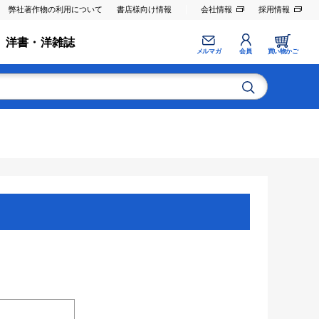
弊社著作物の利用について
書店様向け情報
会社情報
採用情報
洋書・洋雑誌
メルマガ
会員
買い物かご
。