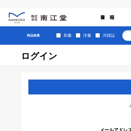
書 籍
和書
洋書
洋雑誌
商品検索
ログイン
メールアドレ