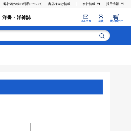
弊社著作物の利用について
書店様向け情報
会社情報
採用情報
洋書・洋雑誌
メルマガ
会員
買い物かご
。