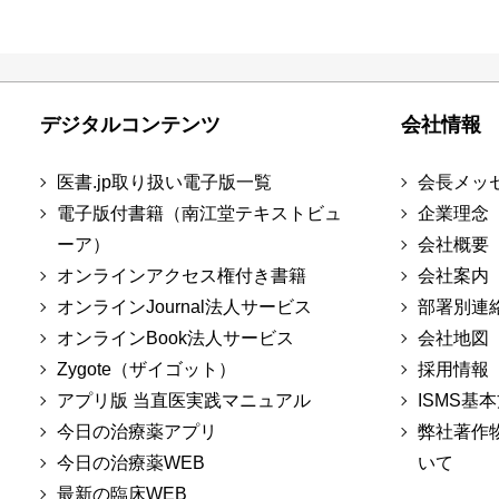
デジタルコンテンツ
会社情報
医書.jp取り扱い電子版一覧
会長メッ
電子版付書籍（南江堂テキストビュ
企業理念
ーア）
会社概要
オンラインアクセス権付き書籍
会社案内
オンラインJournal法人サービス
部署別連
オンラインBook法人サービス
会社地図
Zygote（ザイゴット）
採用情報
アプリ版 当直医実践マニュアル
ISMS基
今日の治療薬アプリ
弊社著作
今日の治療薬WEB
いて
最新の臨床WEB