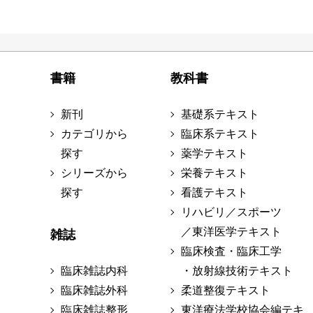
書籍
教科書
新刊
基礎系テキスト
カテゴリから
臨床系テキスト
探す
薬学テキスト
シリーズから
栄養テキスト
探す
看護テキスト
リハビリ／スポーツ
／東洋医学テキスト
雑誌
臨床検査・臨床工学
臨床雑誌内科
・放射線技術テキスト
臨床雑誌外科
柔道整復テキスト
臨床雑誌整形
東洋療法学校協会編テキ