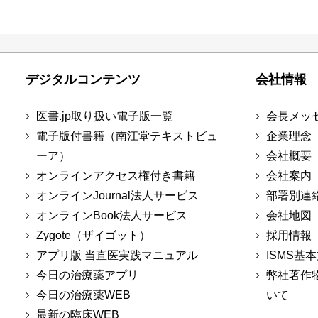
デジタルコンテンツ
会社情報
医書.jp取り扱い電子版一覧
会長メッ
電子版付書籍（南江堂テキストビュ
企業理念
ーア）
会社概要
オンラインアクセス権付き書籍
会社案内
オンラインJournal法人サービス
部署別連
オンラインBook法人サービス
会社地図
Zygote（ザイゴット）
採用情報
アプリ版 当直医実践マニュアル
ISMS基
今日の治療薬アプリ
弊社著作
今日の治療薬WEB
いて
最新の臨床WEB