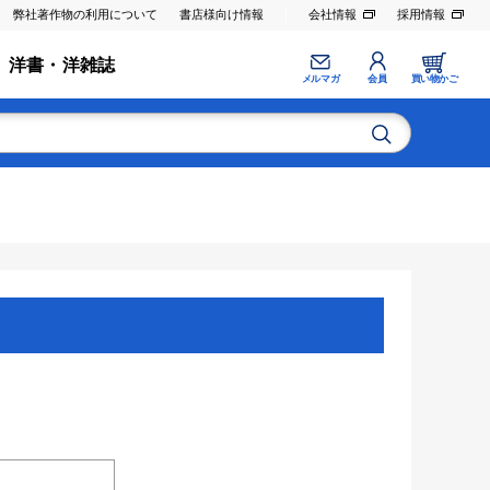
弊社著作物の利用について
書店様向け情報
会社情報
採用情報
洋書・洋雑誌
メルマガ
会員
買い物かご
。