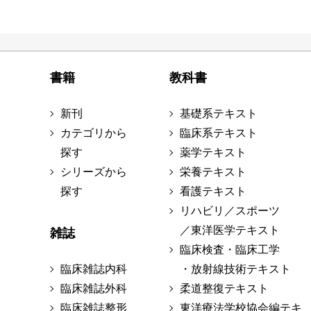
書籍
教科書
新刊
基礎系テキスト
カテゴリから
臨床系テキスト
探す
薬学テキスト
シリーズから
栄養テキスト
探す
看護テキスト
リハビリ／スポーツ
／東洋医学テキスト
雑誌
臨床検査・臨床工学
臨床雑誌内科
・放射線技術テキスト
臨床雑誌外科
柔道整復テキスト
臨床雑誌整形
東洋療法学校協会編テキ