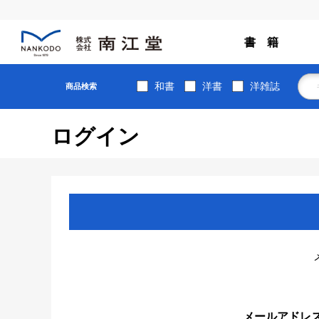
書 籍
和書
洋書
洋雑誌
商品検索
ログイン
メールアドレ