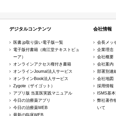
デジタルコンテンツ
会社情報
医書.jp取り扱い電子版一覧
会長メッ
電子版付書籍（南江堂テキストビュ
企業理念
ーア）
会社概要
オンラインアクセス権付き書籍
会社案内
オンラインJournal法人サービス
部署別連
オンラインBook法人サービス
会社地図
Zygote（ザイゴット）
採用情報
アプリ版 当直医実践マニュアル
ISMS基
今日の治療薬アプリ
弊社著作
今日の治療薬WEB
いて
最新の臨床WEB