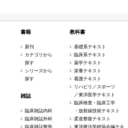
書籍
教科書
新刊
基礎系テキスト
カテゴリから
臨床系テキスト
探す
薬学テキスト
シリーズから
栄養テキスト
探す
看護テキスト
リハビリ／スポーツ
／東洋医学テキスト
雑誌
臨床検査・臨床工学
臨床雑誌内科
・放射線技術テキスト
臨床雑誌外科
柔道整復テキスト
臨床雑誌整形
東洋療法学校協会編テキ