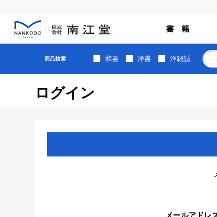
書 籍
和書
洋書
洋雑誌
商品検索
ログイン
メールアドレ