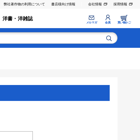
弊社著作物の利用について
書店様向け情報
会社情報
採用情報
洋書・洋雑誌
メルマガ
会員
買い物かご
。