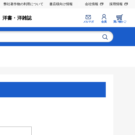
弊社著作物の利用について
書店様向け情報
会社情報
採用情報
洋書・洋雑誌
メルマガ
会員
買い物かご
。