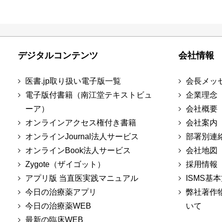
デジタルコンテンツ
会社情報
医書.jp取り扱い電子版一覧
会長メッ
電子版付書籍（南江堂テキストビュ
企業理念
ーア）
会社概要
オンラインアクセス権付き書籍
会社案内
オンラインJournal法人サービス
部署別連
オンラインBook法人サービス
会社地図
Zygote（ザイゴット）
採用情報
アプリ版 当直医実践マニュアル
ISMS基
今日の治療薬アプリ
弊社著作
今日の治療薬WEB
いて
最新の臨床WEB