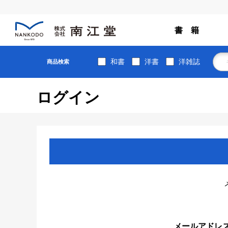
書 籍
和書
洋書
洋雑誌
商品検索
ログイン
メールアドレ