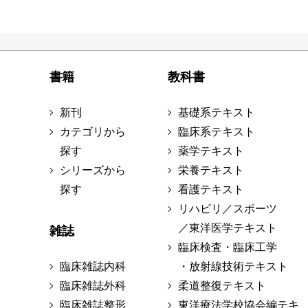
書籍
教科書
新刊
基礎系テキスト
カテゴリから
臨床系テキスト
探す
薬学テキスト
シリーズから
栄養テキスト
探す
看護テキスト
リハビリ／スポーツ
／東洋医学テキスト
雑誌
臨床検査・臨床工学
臨床雑誌内科
・放射線技術テキスト
臨床雑誌外科
柔道整復テキスト
臨床雑誌整形
東洋療法学校協会編テキ