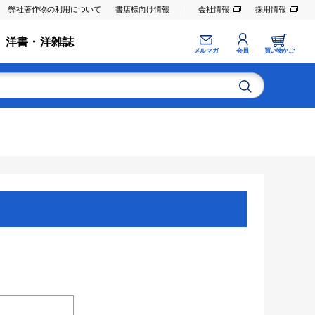
弊社著作物の利用について
書店様向け情報
会社情報
採用情報
洋書・洋雑誌
メルマガ
会員
買い物かご
。