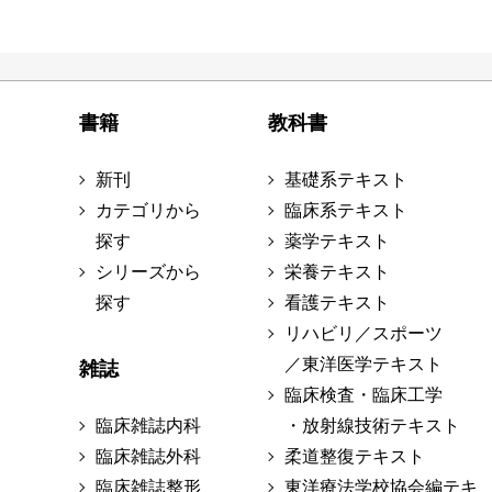
書籍
教科書
新刊
基礎系テキスト
カテゴリから
臨床系テキスト
探す
薬学テキスト
シリーズから
栄養テキスト
探す
看護テキスト
リハビリ／スポーツ
／東洋医学テキスト
雑誌
臨床検査・臨床工学
臨床雑誌内科
・放射線技術テキスト
臨床雑誌外科
柔道整復テキスト
臨床雑誌整形
東洋療法学校協会編テキ