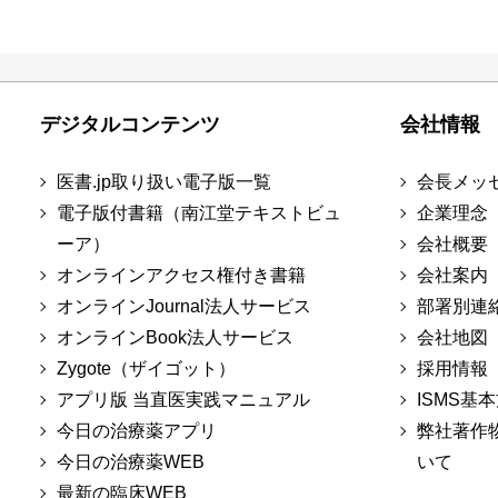
デジタルコンテンツ
会社情報
医書.jp取り扱い電子版一覧
会長メッ
電子版付書籍（南江堂テキストビュ
企業理念
ーア）
会社概要
オンラインアクセス権付き書籍
会社案内
オンラインJournal法人サービス
部署別連
オンラインBook法人サービス
会社地図
Zygote（ザイゴット）
採用情報
アプリ版 当直医実践マニュアル
ISMS基
今日の治療薬アプリ
弊社著作
今日の治療薬WEB
いて
最新の臨床WEB