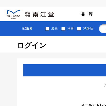
書 籍
和書
洋書
洋雑誌
商品検索
ログイン
メールアドレ