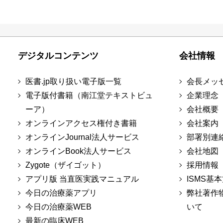
デジタルコンテンツ
会社情報
医書.jp取り扱い電子版一覧
会長メッ
電子版付書籍（南江堂テキストビュ
企業理念
ーア）
会社概要
オンラインアクセス権付き書籍
会社案内
オンラインJournal法人サービス
部署別連
オンラインBook法人サービス
会社地図
Zygote（ザイゴット）
採用情報
アプリ版 当直医実践マニュアル
ISMS基
今日の治療薬アプリ
弊社著作
今日の治療薬WEB
いて
最新の臨床WEB