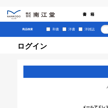
書 籍
和書
洋書
洋雑誌
商品検索
ログイン
メールアドレ