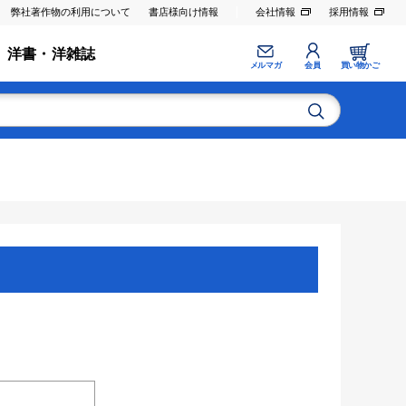
弊社著作物の利用について
書店様向け情報
会社情報
採用情報
洋書・洋雑誌
メルマガ
会員
買い物かご
。