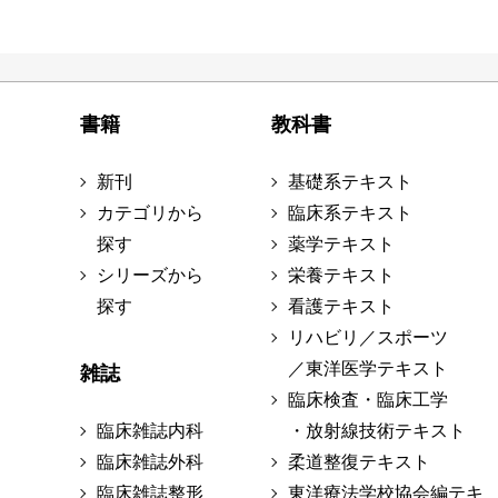
書籍
教科書
新刊
基礎系テキスト
カテゴリから
臨床系テキスト
探す
薬学テキスト
シリーズから
栄養テキスト
探す
看護テキスト
リハビリ／スポーツ
／東洋医学テキスト
雑誌
臨床検査・臨床工学
臨床雑誌内科
・放射線技術テキスト
臨床雑誌外科
柔道整復テキスト
臨床雑誌整形
東洋療法学校協会編テキ