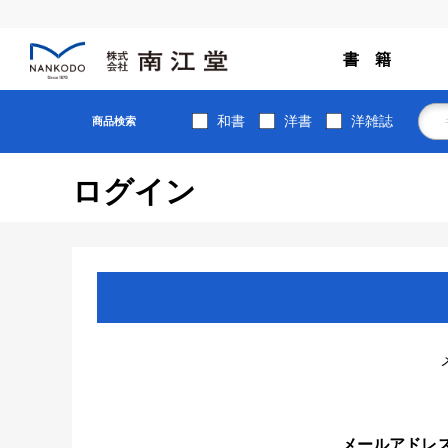
書 籍
和書
洋書
洋雑誌
商品検索
ログイン
メールアドレ