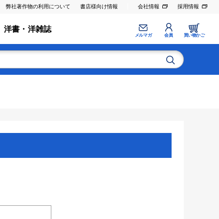
弊社著作物の利用について
書店様向け情報
会社情報
採用情報
洋書・洋雑誌
メルマガ
会員
買い物かご
。