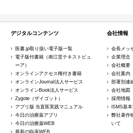
デジタルコンテンツ
会社情報
医書.jp取り扱い電子版一覧
会長メッ
電子版付書籍（南江堂テキストビュ
企業理念
ーア）
会社概要
オンラインアクセス権付き書籍
会社案内
オンラインJournal法人サービス
部署別連
オンラインBook法人サービス
会社地図
Zygote（ザイゴット）
採用情報
アプリ版 当直医実践マニュアル
ISMS基
今日の治療薬アプリ
弊社著作
今日の治療薬WEB
いて
最新の臨床WEB