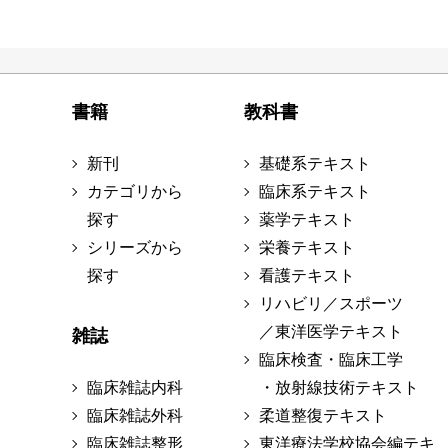
書籍
教科書
新刊
基礎系テキスト
カテゴリから
臨床系テキスト
探す
薬学テキスト
シリーズから
栄養テキスト
探す
看護テキスト
リハビリ／スポーツ
／東洋医学テキスト
雑誌
臨床検査・臨床工学
臨床雑誌内科
・放射線技術テキスト
臨床雑誌外科
柔道整復テキスト
臨床雑誌整形
東洋療法学校協会編テキ