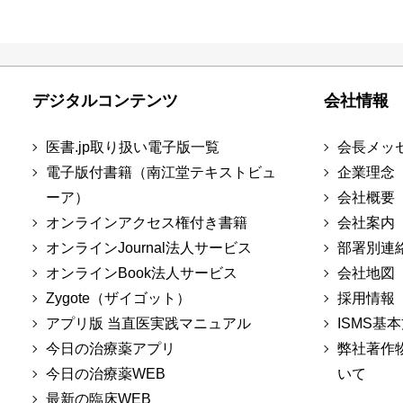
デジタルコンテンツ
会社情報
医書.jp取り扱い電子版一覧
会長メッ
電子版付書籍（南江堂テキストビュ
企業理念
ーア）
会社概要
オンラインアクセス権付き書籍
会社案内
オンラインJournal法人サービス
部署別連
オンラインBook法人サービス
会社地図
Zygote（ザイゴット）
採用情報
アプリ版 当直医実践マニュアル
ISMS基
今日の治療薬アプリ
弊社著作
今日の治療薬WEB
いて
最新の臨床WEB