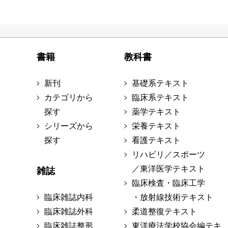
書籍
教科書
新刊
基礎系テキスト
カテゴリから
臨床系テキスト
探す
薬学テキスト
シリーズから
栄養テキスト
探す
看護テキスト
リハビリ／スポーツ
／東洋医学テキスト
雑誌
臨床検査・臨床工学
臨床雑誌内科
・放射線技術テキスト
臨床雑誌外科
柔道整復テキスト
臨床雑誌整形
東洋療法学校協会編テキ