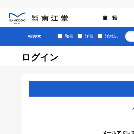
書 籍
和書
洋書
洋雑誌
商品検索
ログイン
メールアドレ