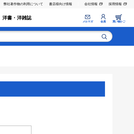
弊社著作物の利用について
書店様向け情報
会社情報
採用情報
洋書・洋雑誌
メルマガ
会員
買い物かご
。