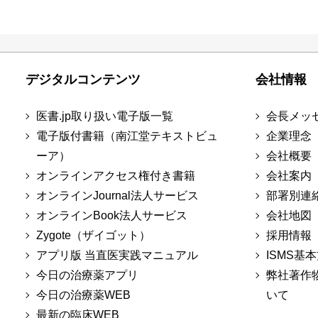
デジタルコンテンツ
会社情報
医書.jp取り扱い電子版一覧
会長メッ
電子版付書籍（南江堂テキストビュ
企業理念
ーア）
会社概要
オンラインアクセス権付き書籍
会社案内
オンラインJournal法人サービス
部署別連
オンラインBook法人サービス
会社地図
Zygote（ザイゴット）
採用情報
アプリ版 当直医実践マニュアル
ISMS基
今日の治療薬アプリ
弊社著作
今日の治療薬WEB
いて
最新の臨床WEB