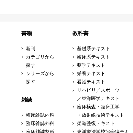
書籍
教科書
新刊
基礎系テキスト
カテゴリから
臨床系テキスト
探す
薬学テキスト
シリーズから
栄養テキスト
探す
看護テキスト
リハビリ／スポーツ
／東洋医学テキスト
雑誌
臨床検査・臨床工学
臨床雑誌内科
・放射線技術テキスト
臨床雑誌外科
柔道整復テキスト
臨床雑誌整形
東洋療法学校協会編テキ