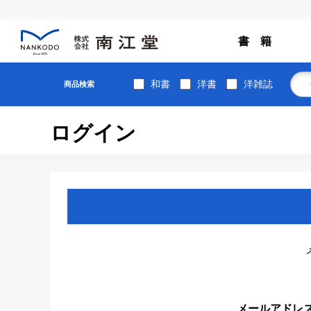
書 籍
和書
洋書
洋雑誌
商品検索
ログイン
メールアドレ