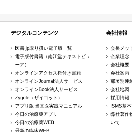
デジタルコンテンツ
会社情報
医書.jp取り扱い電子版一覧
会長メッ
電子版付書籍（南江堂テキストビュ
企業理念
ーア）
会社概要
オンラインアクセス権付き書籍
会社案内
オンラインJournal法人サービス
部署別連
オンラインBook法人サービス
会社地図
Zygote（ザイゴット）
採用情報
アプリ版 当直医実践マニュアル
ISMS基
今日の治療薬アプリ
弊社著作
今日の治療薬WEB
いて
最新の臨床WEB