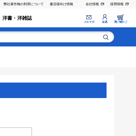
弊社著作物の利用について
書店様向け情報
会社情報
採用情報
洋書・洋雑誌
メルマガ
会員
買い物かご
。