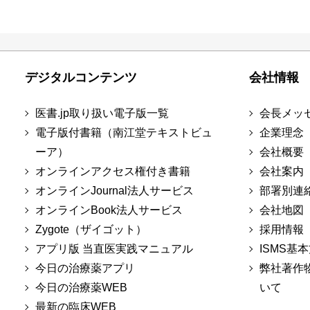
デジタルコンテンツ
会社情報
医書.jp取り扱い電子版一覧
会長メッ
電子版付書籍（南江堂テキストビュ
企業理念
ーア）
会社概要
オンラインアクセス権付き書籍
会社案内
オンラインJournal法人サービス
部署別連
オンラインBook法人サービス
会社地図
Zygote（ザイゴット）
採用情報
アプリ版 当直医実践マニュアル
ISMS基
今日の治療薬アプリ
弊社著作
今日の治療薬WEB
いて
最新の臨床WEB