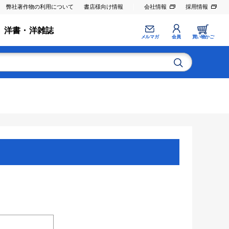
弊社著作物の利用について
書店様向け情報
会社情報
採用情報
洋書・洋雑誌
メルマガ
会員
買い物かご
。