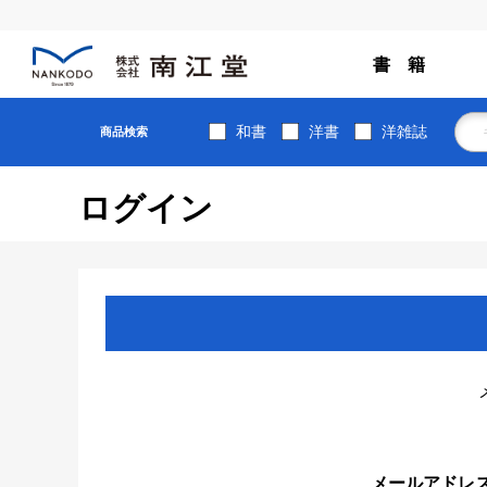
書 籍
和書
洋書
洋雑誌
商品検索
ログイン
メールアドレ