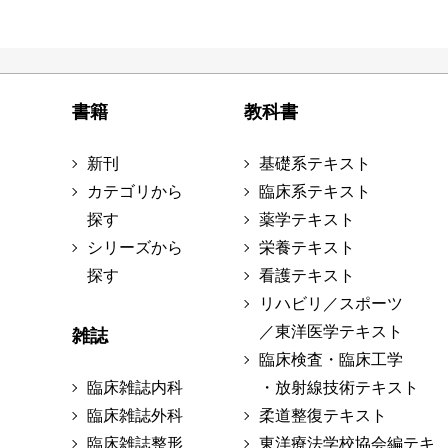
書籍
教科書
新刊
基礎系テキスト
カテゴリから
臨床系テキスト
探す
薬学テキスト
シリーズから
栄養テキスト
探す
看護テキスト
リハビリ／スポーツ
／東洋医学テキスト
雑誌
臨床検査・臨床工学
臨床雑誌内科
・放射線技術テキスト
臨床雑誌外科
柔道整復テキスト
臨床雑誌整形
東洋療法学校協会編テキ