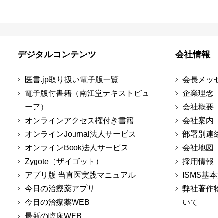
デジタルコンテンツ
会社情報
医書.jp取り扱い電子版一覧
会長メッ
電子版付書籍（南江堂テキストビュ
企業理念
ーア）
会社概要
オンラインアクセス権付き書籍
会社案内
オンラインJournal法人サービス
部署別連
オンラインBook法人サービス
会社地図
Zygote（ザイゴット）
採用情報
アプリ版 当直医実践マニュアル
ISMS基
今日の治療薬アプリ
弊社著作
今日の治療薬WEB
いて
最新の臨床WEB