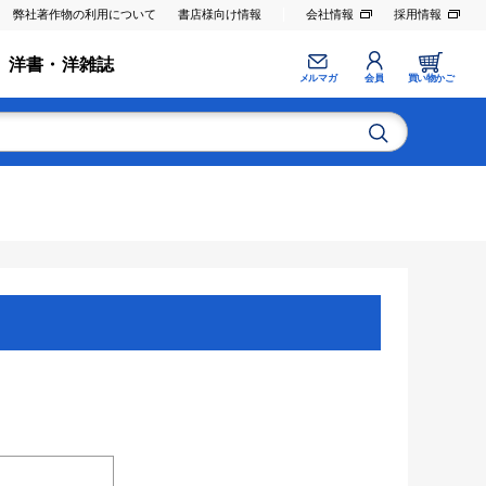
弊社著作物の利用について
書店様向け情報
会社情報
採用情報
洋書・洋雑誌
メルマガ
会員
買い物かご
。