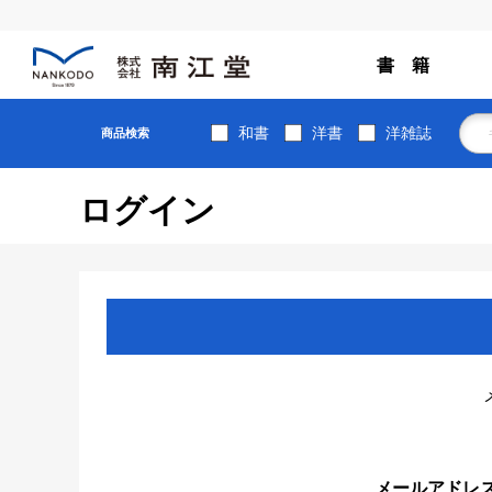
書 籍
和書
洋書
洋雑誌
商品検索
ログイン
メールアドレ