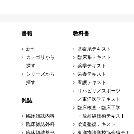
書籍
教科書
新刊
基礎系テキスト
カテゴリから
臨床系テキスト
探す
薬学テキスト
シリーズから
栄養テキスト
探す
看護テキスト
リハビリ／スポーツ
／東洋医学テキスト
雑誌
臨床検査・臨床工学
臨床雑誌内科
・放射線技術テキスト
臨床雑誌外科
柔道整復テキスト
臨床雑誌整形
東洋療法学校協会編テキ