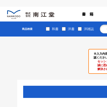
書 籍
和書
洋書
洋雑誌
商品検索
※入力内
認くださ
セッシ
誠に恐
解決さ