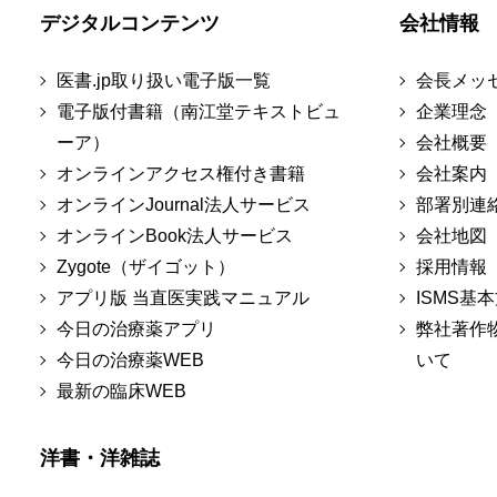
デジタルコンテンツ
会社情報
医書.jp取り扱い電子版一覧
会長メッ
電子版付書籍（南江堂テキストビュ
企業理念
ーア）
会社概要
オンラインアクセス権付き書籍
会社案内
オンラインJournal法人サービス
部署別連
オンラインBook法人サービス
会社地図
Zygote（ザイゴット）
採用情報
アプリ版 当直医実践マニュアル
ISMS基
今日の治療薬アプリ
弊社著作
今日の治療薬WEB
いて
最新の臨床WEB
洋書・洋雑誌