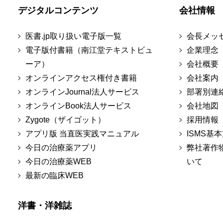
デジタルコンテンツ
会社情報
医書.jp取り扱い電子版一覧
会長メッ
電子版付書籍（南江堂テキストビュ
企業理念
ーア）
会社概要
オンラインアクセス権付き書籍
会社案内
オンラインJournal法人サービス
部署別連
オンラインBook法人サービス
会社地図
Zygote（ザイゴット）
採用情報
アプリ版 当直医実践マニュアル
ISMS基
今日の治療薬アプリ
弊社著作
今日の治療薬WEB
いて
最新の臨床WEB
洋書・洋雑誌