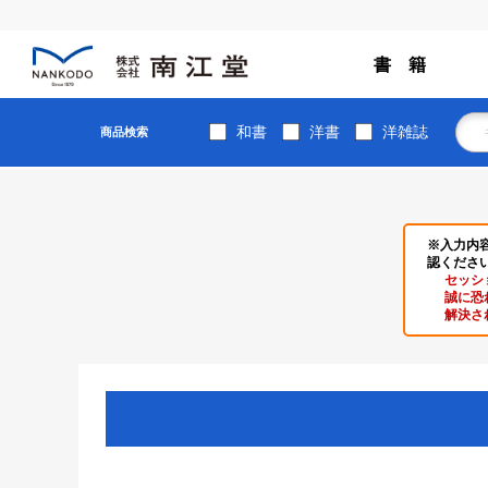
書 籍
和書
洋書
洋雑誌
商品検索
※入力内
認くださ
セッシ
誠に恐
解決さ