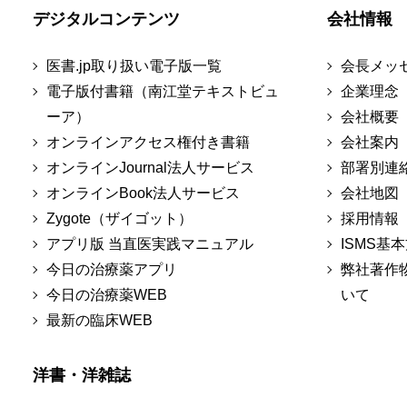
デジタルコンテンツ
会社情報
医書.jp取り扱い電子版一覧
会長メッ
電子版付書籍（南江堂テキストビュ
企業理念
ーア）
会社概要
オンラインアクセス権付き書籍
会社案内
オンラインJournal法人サービス
部署別連
オンラインBook法人サービス
会社地図
Zygote（ザイゴット）
採用情報
アプリ版 当直医実践マニュアル
ISMS基
今日の治療薬アプリ
弊社著作
今日の治療薬WEB
いて
最新の臨床WEB
洋書・洋雑誌