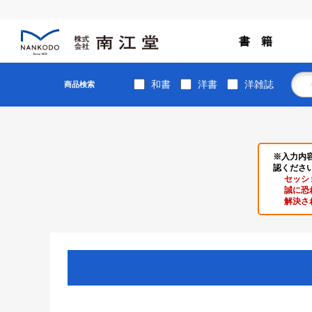
書 籍
和書
洋書
洋雑誌
商品検索
※入力内
認くださ
セッシ
誠に恐
解決さ