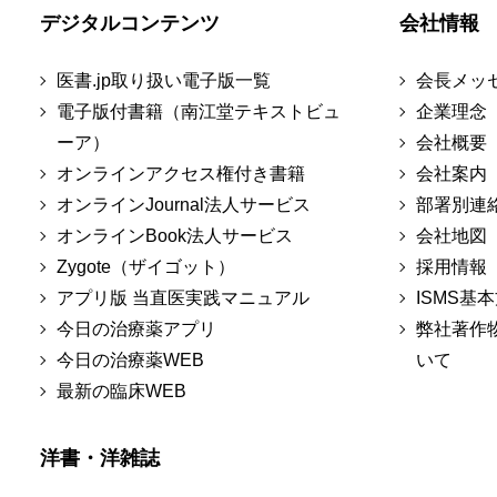
デジタルコンテンツ
会社情報
医書.jp取り扱い電子版一覧
会長メッ
電子版付書籍（南江堂テキストビュ
企業理念
ーア）
会社概要
オンラインアクセス権付き書籍
会社案内
オンラインJournal法人サービス
部署別連
オンラインBook法人サービス
会社地図
Zygote（ザイゴット）
採用情報
アプリ版 当直医実践マニュアル
ISMS基
今日の治療薬アプリ
弊社著作
今日の治療薬WEB
いて
最新の臨床WEB
洋書・洋雑誌