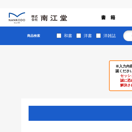
書 籍
和書
洋書
洋雑誌
商品検索
※入力内
認くださ
セッシ
誠に恐
解決さ