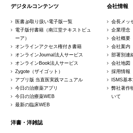
デジタルコンテンツ
会社情報
医書.jp取り扱い電子版一覧
会長メッ
電子版付書籍（南江堂テキストビュ
企業理念
ーア）
会社概要
オンラインアクセス権付き書籍
会社案内
オンラインJournal法人サービス
部署別連
オンラインBook法人サービス
会社地図
Zygote（ザイゴット）
採用情報
アプリ版 当直医実践マニュアル
ISMS基
今日の治療薬アプリ
弊社著作
今日の治療薬WEB
いて
最新の臨床WEB
洋書・洋雑誌