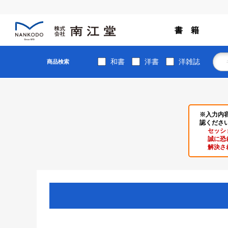
書 籍
和書
洋書
洋雑誌
商品検索
※入力内
認くださ
セッシ
誠に恐
解決さ