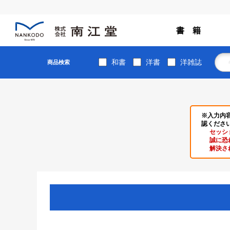
書 籍
和書
洋書
洋雑誌
商品検索
※入力内
認くださ
セッシ
誠に恐
解決さ