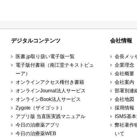
デジタルコンテンツ
会社情報
医書.jp取り扱い電子版一覧
会長メッ
電子版付書籍（南江堂テキストビュ
企業理念
ーア）
会社概要
オンラインアクセス権付き書籍
会社案内
オンラインJournal法人サービス
部署別連
オンラインBook法人サービス
会社地図
Zygote（ザイゴット）
採用情報
アプリ版 当直医実践マニュアル
ISMS基
今日の治療薬アプリ
弊社著作
今日の治療薬WEB
いて