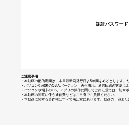
認証パスワード
ご注意事項
・本動画の配信期間は、本書最新刷発行日よ5年間をめどとします。
・パソコンや端末のOSのバージョン、再生環境、通信回線の状況に
・パソコンや端末のOS、アプリの操作に関しては南江堂では一切サ
・本動画の閲覧に伴う通信費などはご自身でご負担ください。
・本動画に関する著作権はすべて南江堂にあります。動画の一部また