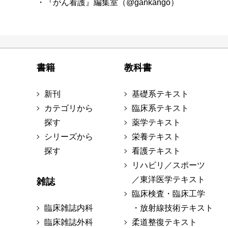
・『がん看護』編集室（@gankango）
書籍
教科書
新刊
基礎系テキスト
カテゴリから
臨床系テキスト
探す
薬学テキスト
シリーズから
栄養テキスト
探す
看護テキスト
リハビリ／スポーツ
／東洋医学テキスト
雑誌
臨床検査・臨床工学
臨床雑誌内科
・放射線技術テキスト
臨床雑誌外科
柔道整復テキスト