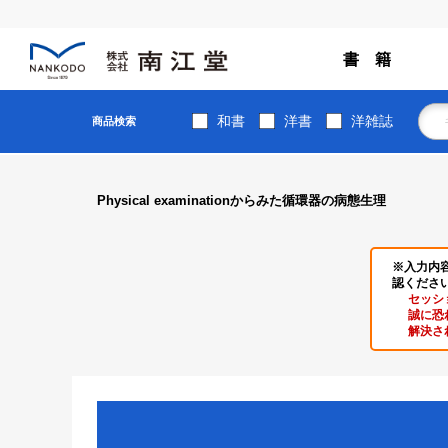
書 籍
和書
洋書
洋雑誌
商品検索
Physical examinationからみた循環器の病態生理
※入力内
認くださ
セッシ
誠に恐
解決さ