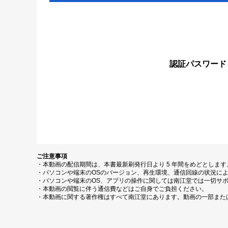
認証パスワード
ご注意事項
・本動画の配信期間は、本書最新刷発行日より 5 年間をめどとしま
・パソコンや端末のOSのバージョン、再生環境、通信回線の状況に
・パソコンや端末のOS、アプリの操作に関しては南江堂では一切サ
・本動画の閲覧に伴う通信費などはご自身でご負担ください。
・本動画に関する著作権はすべて南江堂にあります。動画の一部また