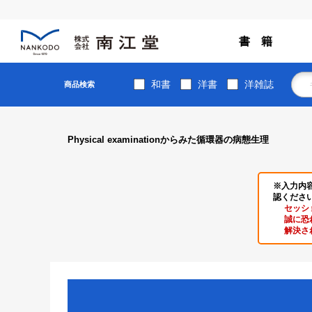
書 籍
和書
洋書
洋雑誌
商品検索
Physical examinationからみた循環器の病態生理
※入力内
認くださ
セッシ
誠に恐
解決さ