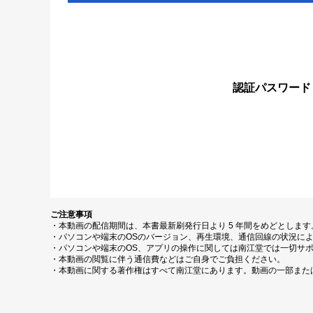
認証パスワード
ご注意事項
・本動画の配信期間は、本書最新刷発行日より 5 年間をめどとしま
・パソコンや端末のOSのバージョン、再生環境、通信回線の状況に
・パソコンや端末のOS、アプリの操作に関しては南江堂では一切サ
・本動画の閲覧に伴う通信費などはご自身でご負担ください。
・本動画に関する著作権はすべて南江堂にあります。動画の一部また