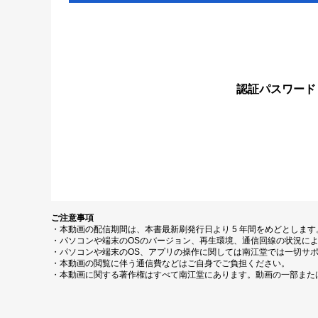
認証パスワード
ご注意事項
・本動画の配信期間は、本書最新刷発行日より 5 年間をめどとしま
・パソコンや端末のOSのバージョン、再生環境、通信回線の状況に
・パソコンや端末のOS、アプリの操作に関しては南江堂では一切サ
・本動画の閲覧に伴う通信費などはご自身でご負担ください。
・本動画に関する著作権はすべて南江堂にあります。動画の一部また