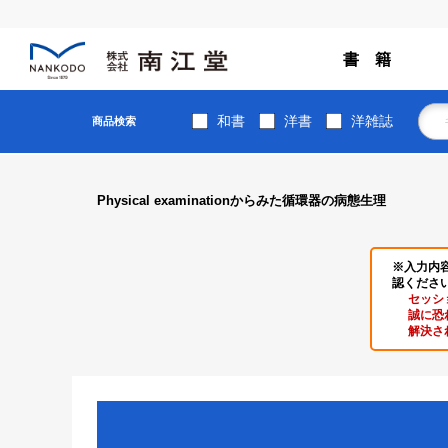
書 籍
和書
洋書
洋雑誌
商品検索
Physical examinationからみた循環器の病態生理
※入力内
認くださ
セッシ
誠に恐
解決さ