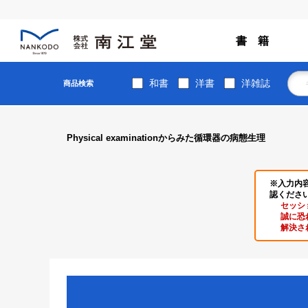
書 籍
和書
洋書
洋雑誌
商品検索
Physical examinationからみた循環器の病態生理
※入力内
認くださ
セッシ
誠に恐
解決さ