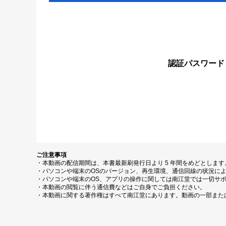
認証パスワード
ご注意事項
・本動画の配信期間は、本書最新刷発行日より 5 年間をめどとしま
・パソコンや端末のOSのバージョン、再生環境、通信回線の状況に
・パソコンや端末のOS、アプリの操作に関しては南江堂では一切サ
・本動画の閲覧に伴う通信費などはご自身でご負担ください。
・本動画に関する著作権はすべて南江堂にあります。動画の一部また