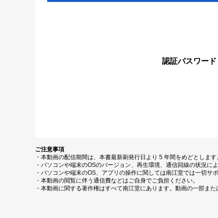
認証パスワード
ご注意事項
・本動画の配信期間は、本書最新刷発行日より 5 年間をめどとしま
・パソコンや端末のOSのバージョン、再生環境、通信回線の状況に
・パソコンや端末のOS、アプリの操作に関しては南江堂では一切サ
・本動画の閲覧に伴う通信費などはご自身でご負担ください。
・本動画に関する著作権はすべて南江堂にあります。動画の一部また