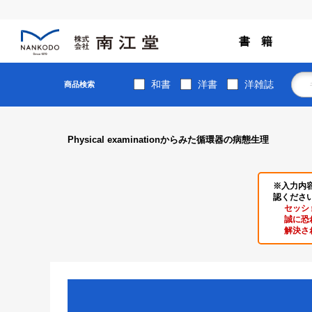
書 籍
和書
洋書
洋雑誌
商品検索
Physical examinationからみた循環器の病態生理
※入力内
認くださ
セッシ
誠に恐
解決さ