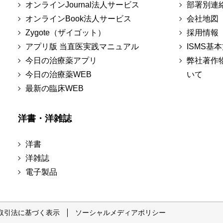
オンラインJournal法人サービス
部署別連
オンラインBook法人サービス
会社地図
Zygote（ザイゴット）
採用情報
アプリ版 当直医実践マニュアル
ISMS基
今日の治療薬アプリ
弊社著作
今日の治療薬WEB
いて
最新の臨床WEB
洋書・洋雑誌
洋書
洋雑誌
電子製品
取引法に基づく表示
ソーシャルメディアポリシー