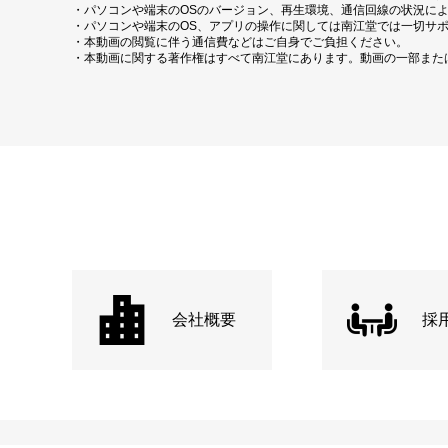
・パソコンや端末のOSのバージョン、再生環境、通信回線の状況に
・パソコンや端末のOS、アプリの操作に関しては南江堂では一切サ
・本動画の閲覧に伴う通信費などはご自身でご負担ください。
・本動画に関する著作権はすべて南江堂にあります。動画の一部また
会社概要
採