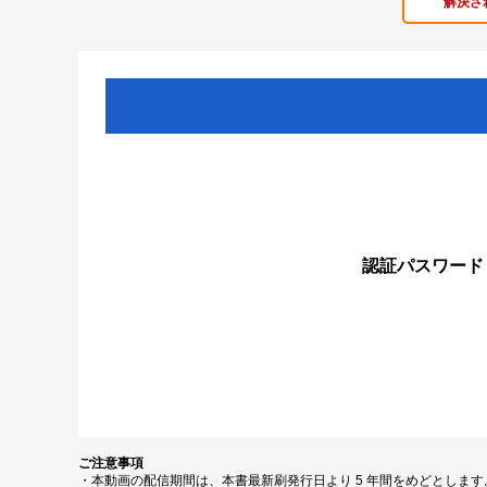
解決さ
認証パスワード
ご注意事項
・本動画の配信期間は、本書最新刷発行日より 5 年間をめどとしま