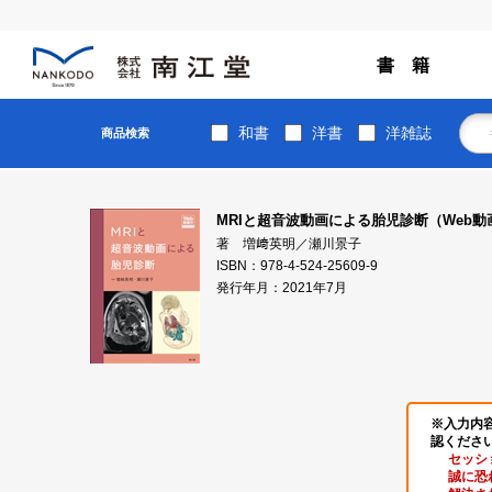
書 籍
和書
洋書
洋雑誌
商品検索
MRIと超音波動画による胎児診断（Web動
著 増﨑英明／瀬川景子
ISBN：978-4-524-25609-9
発行年月：2021年7月
※入力内
認くださ
セッシ
誠に恐