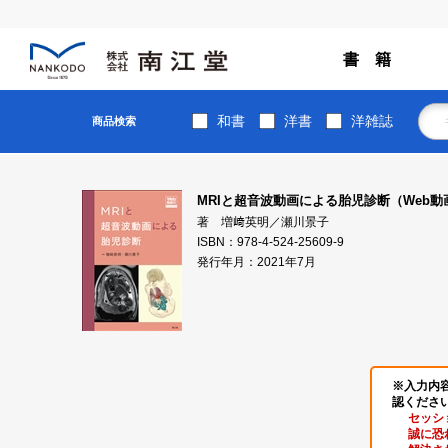
書 籍
和書
洋書
洋雑誌
商品検索
MRIと超音波動画による胎児診断（Web動
著 増﨑英明／瀬川景子
ISBN：978-4-524-25609-9
発行年月：2021年7月
※入力内
認くださ
セッシ
誠に恐