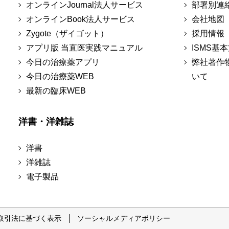
オンラインJournal法人サービス
部署別連
オンラインBook法人サービス
会社地図
Zygote（ザイゴット）
採用情報
アプリ版 当直医実践マニュアル
ISMS基
今日の治療薬アプリ
弊社著作
今日の治療薬WEB
いて
最新の臨床WEB
洋書・洋雑誌
洋書
洋雑誌
電子製品
取引法に基づく表示
ソーシャルメディアポリシー