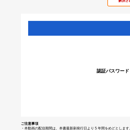
解決さ
認証パスワード
ご注意事項
・本動画の配信期間は、本書最新刷発行日より 5 年間をめどとしま