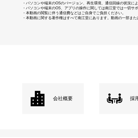
・パソコンや端末のOSのバージョン、再生環境、通信回線の状況に
・パソコンや端末のOS、アプリの操作に関しては南江堂では一切サ
・本動画の閲覧に伴う通信費などはご自身でご負担ください。
・本動画に関する著作権はすべて南江堂にあります。動画の一部また
会社概要
採