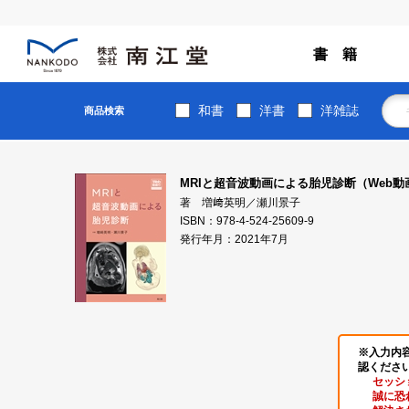
書 籍
和書
洋書
洋雑誌
商品検索
MRIと超音波動画による胎児診断（Web動
著 増﨑英明／瀬川景子
ISBN：978-4-524-25609-9
発行年月：2021年7月
※入力内
認くださ
セッシ
誠に恐