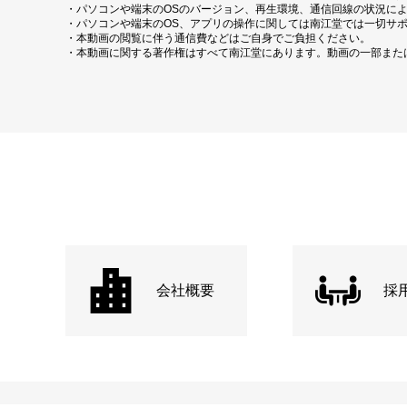
・パソコンや端末のOSのバージョン、再生環境、通信回線の状況に
・パソコンや端末のOS、アプリの操作に関しては南江堂では一切サ
・本動画の閲覧に伴う通信費などはご自身でご負担ください。
・本動画に関する著作権はすべて南江堂にあります。動画の一部また
会社概要
採