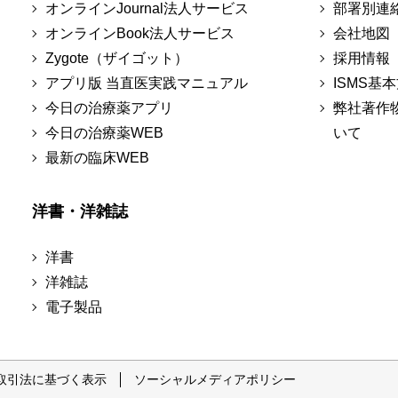
オンラインJournal法人サービス
部署別連
オンラインBook法人サービス
会社地図
Zygote（ザイゴット）
採用情報
アプリ版 当直医実践マニュアル
ISMS基
今日の治療薬アプリ
弊社著作
今日の治療薬WEB
いて
最新の臨床WEB
洋書・洋雑誌
洋書
洋雑誌
電子製品
取引法に基づく表示
ソーシャルメディアポリシー