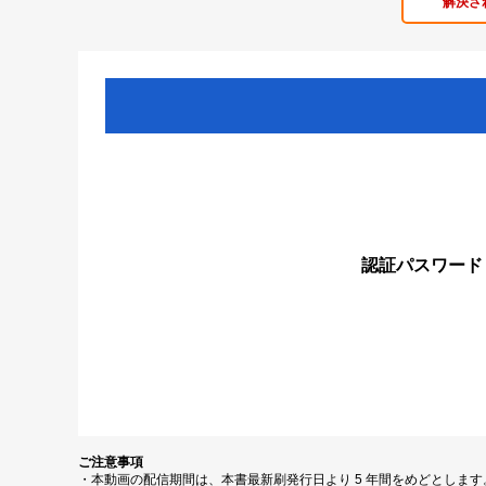
解決さ
認証パスワード
ご注意事項
・本動画の配信期間は、本書最新刷発行日より 5 年間をめどとしま