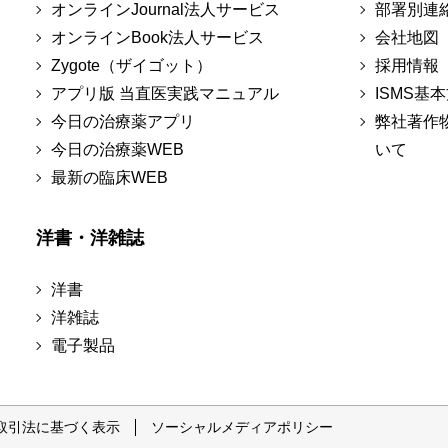
オンラインJournal法人サービス
部署別連
オンラインBook法人サービス
会社地図
Zygote（ザイゴット）
採用情報
アプリ版 当直医実践マニュアル
ISMS基
今日の治療薬アプリ
弊社著作
今日の治療薬WEB
いて
最新の臨床WEB
洋書・洋雑誌
洋書
洋雑誌
電子製品
取引法に基づく表示
ソーシャルメディアポリシー