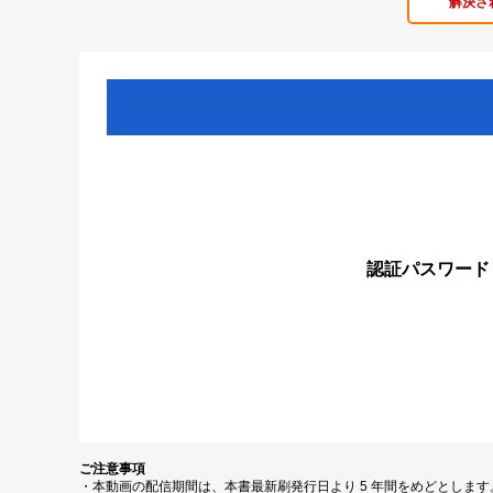
解決さ
認証パスワード
ご注意事項
・本動画の配信期間は、本書最新刷発行日より 5 年間をめどとしま