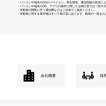
・パソコンや端末のOSのバージョン、再生環境、通信回線の状況に
・パソコンや端末のOS、アプリの操作に関しては南江堂では一切サ
・本動画の閲覧に伴う通信費などはご自身でご負担ください。
・本動画に関する著作権はすべて南江堂にあります。動画の一部また
会社概要
採