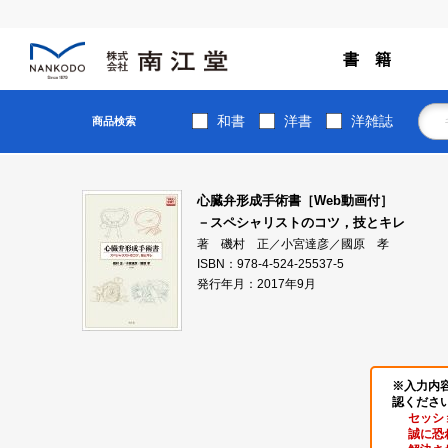
書 籍
和書
洋書
洋雑誌
商品検索
心臓弁形成手術書［Web動画付］
－スペシャリストのコツ，技とキレ
著 磯村 正／小宮達彦／國原 孝
ISBN：978-4-524-25537-5
発行年月：2017年9月
※入力内
認くださ
セッシ
誠に恐