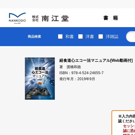
書 籍
和書
洋書
洋雑誌
商品検索
経食道心エコー法マニュアル[Web動画付]
著 渡橋和政
ISBN：978-4-524-24655-7
発行年月：2019年9月
※入力内
認くださ
セッシ
誠に恐