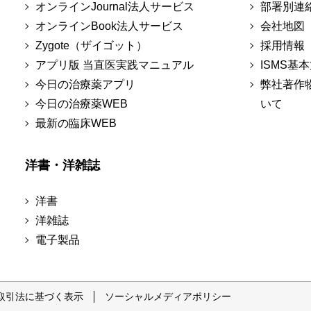
オンラインJournal法人サービス
部署別連
オンラインBook法人サービス
会社地図
Zygote（ザイゴット）
採用情報
アプリ版 当直医実践マニュアル
ISMS基
今日の治療薬アプリ
弊社著作
今日の治療薬WEB
いて
最新の臨床WEB
洋書・洋雑誌
洋書
洋雑誌
電子製品
取引法に基づく表示
ソーシャルメディアポリシー