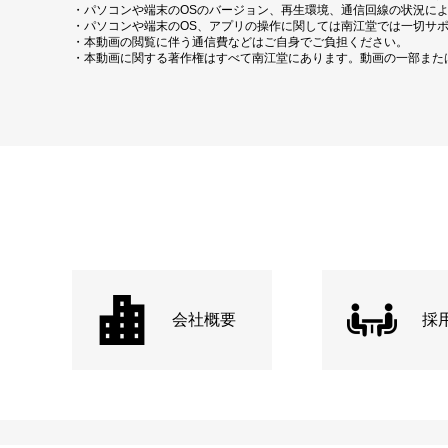
・パソコンや端末のOSのバージョン、再生環境、通信回線の状況に
・パソコンや端末のOS、アプリの操作に関しては南江堂では一切サ
・本動画の閲覧に伴う通信費などはご自身でご負担ください。
・本動画に関する著作権はすべて南江堂にあります。動画の一部また
会社概要
採