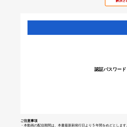
解決さ
認証パスワード
ご注意事項
・本動画の配信期間は、本書最新刷発行日より 5 年間をめどとしま