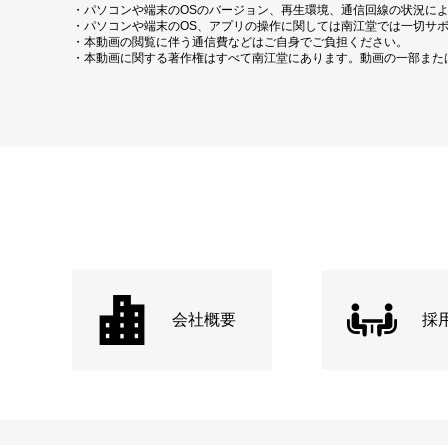
・パソコンや端末のOSのバージョン、再生環境、通信回線の状況に
・パソコンや端末のOS、アプリの操作に関しては南江堂では一切サ
・本動画の閲覧に伴う通信費などはご自身でご負担ください。
・本動画に関する著作権はすべて南江堂にあります。動画の一部また
会社概要
採