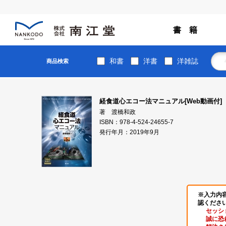
書 籍
和書
洋書
洋雑誌
商品検索
経食道心エコー法マニュアル[Web動画付]
著 渡橋和政
ISBN：978-4-524-24655-7
発行年月：2019年9月
※入力内
認くださ
セッシ
誠に恐