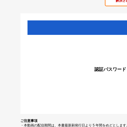
解決さ
認証パスワード
ご注意事項
・本動画の配信期間は、本書最新刷発行日より 5 年間をめどとしま