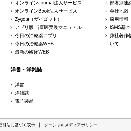
オンラインJournal法人サービス
部署別連
オンラインBook法人サービス
会社地図
Zygote（ザイゴット）
採用情報
アプリ版 当直医実践マニュアル
ISMS基
今日の治療薬アプリ
弊社著作
今日の治療薬WEB
いて
最新の臨床WEB
洋書・洋雑誌
洋書
洋雑誌
電子製品
取引法に基づく表示
ソーシャルメディアポリシー