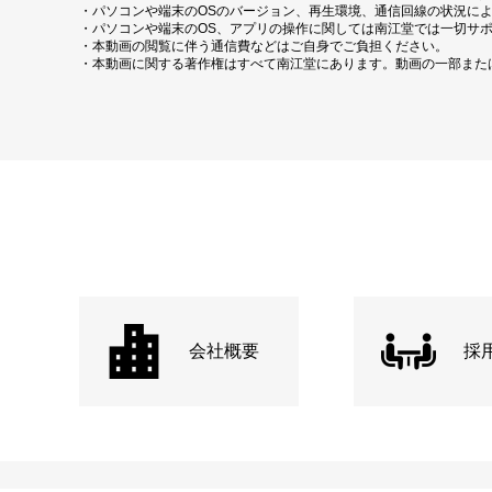
・パソコンや端末のOSのバージョン、再生環境、通信回線の状況に
・パソコンや端末のOS、アプリの操作に関しては南江堂では一切サ
・本動画の閲覧に伴う通信費などはご自身でご負担ください。
・本動画に関する著作権はすべて南江堂にあります。動画の一部また
会社概要
採