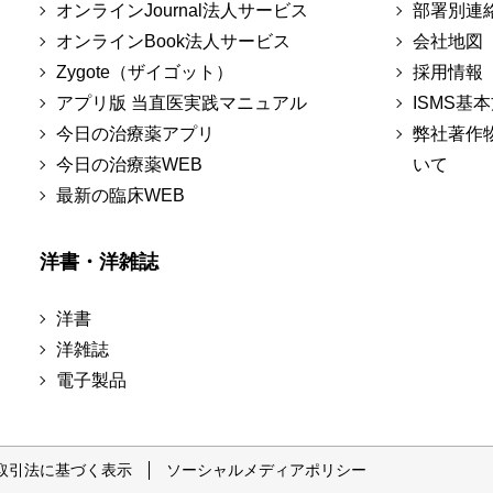
オンラインJournal法人サービス
部署別連
オンラインBook法人サービス
会社地図
Zygote（ザイゴット）
採用情報
アプリ版 当直医実践マニュアル
ISMS基
今日の治療薬アプリ
弊社著作
今日の治療薬WEB
いて
最新の臨床WEB
洋書・洋雑誌
洋書
洋雑誌
電子製品
取引法に基づく表示
ソーシャルメディアポリシー