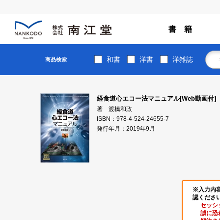
書 籍
和書
洋書
洋雑誌
商品検索
経食道心エコー法マニュアル[Web動画付]
著 渡橋和政
ISBN：978-4-524-24655-7
発行年月：2019年9月
※入力内
認くださ
セッシ
誠に恐