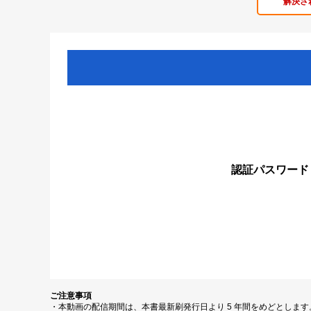
解決さ
認証パスワード
ご注意事項
・本動画の配信期間は、本書最新刷発行日より 5 年間をめどとしま