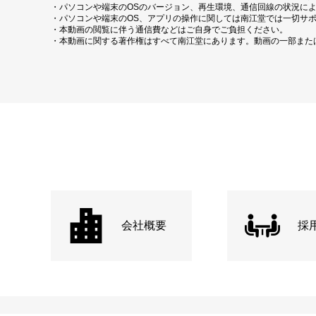
・パソコンや端末のOSのバージョン、再生環境、通信回線の状況に
・パソコンや端末のOS、アプリの操作に関しては南江堂では一切サ
・本動画の閲覧に伴う通信費などはご自身でご負担ください。
・本動画に関する著作権はすべて南江堂にあります。動画の一部また
会社概要
採