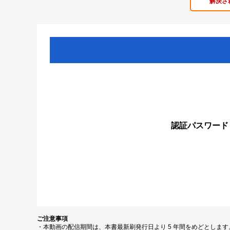
解決さ
認証パスワード
ご注意事項
・本動画の配信期間は、本書最新刷発行日より 5 年間をめどとしま