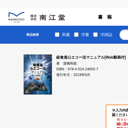
書 籍
和書
洋書
洋雑誌
商品検索
経食道心エコー法マニュアル[Web動画付]
著 渡橋和政
ISBN：978-4-524-24655-7
発行年月：2019年9月
※入力内
認くださ
セッシ
誠に恐