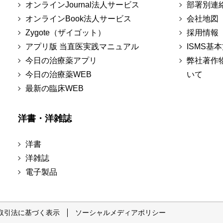
オンラインJournal法人サービス
部署別連
オンラインBook法人サービス
会社地図
Zygote（ザイゴット）
採用情報
アプリ版 当直医実践マニュアル
ISMS基
今日の治療薬アプリ
弊社著作
今日の治療薬WEB
いて
最新の臨床WEB
洋書・洋雑誌
洋書
洋雑誌
電子製品
取引法に基づく表示
ソーシャルメディアポリシー