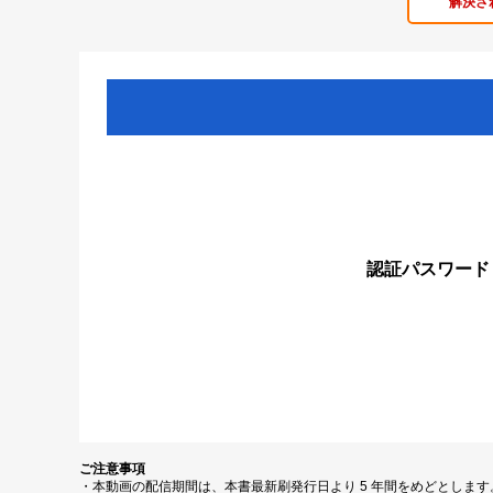
解決さ
認証パスワード
ご注意事項
・本動画の配信期間は、本書最新刷発行日より 5 年間をめどとしま