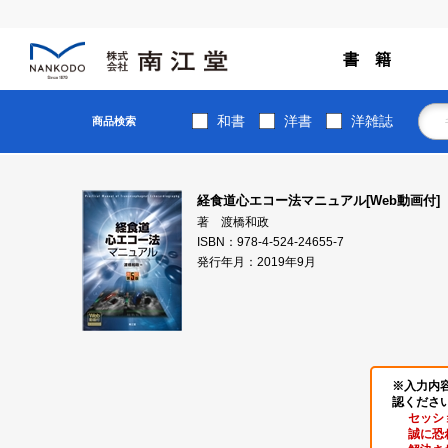
書 籍
和書
洋書
洋雑誌
商品検索
経食道心エコー法マニュアル[Web動画付]
著 渡橋和政
ISBN：978-4-524-24655-7
発行年月：2019年9月
※入力内
認くださ
セッシ
誠に恐