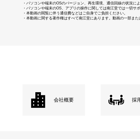
・パソコンや端末のOSのバージョン、再生環境、通信回線の状況に
・パソコンや端末のOS、アプリの操作に関しては南江堂では一切サ
・本動画の閲覧に伴う通信費などはご自身でご負担ください。
・本動画に関する著作権はすべて南江堂にあります。動画の一部また
会社概要
採