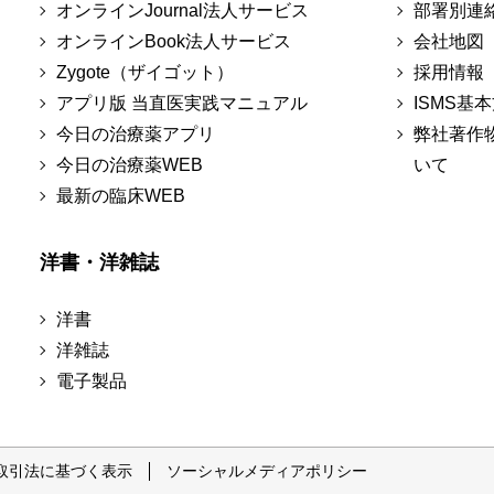
オンラインJournal法人サービス
部署別連
オンラインBook法人サービス
会社地図
Zygote（ザイゴット）
採用情報
アプリ版 当直医実践マニュアル
ISMS基
今日の治療薬アプリ
弊社著作
今日の治療薬WEB
いて
最新の臨床WEB
洋書・洋雑誌
洋書
洋雑誌
電子製品
取引法に基づく表示
ソーシャルメディアポリシー