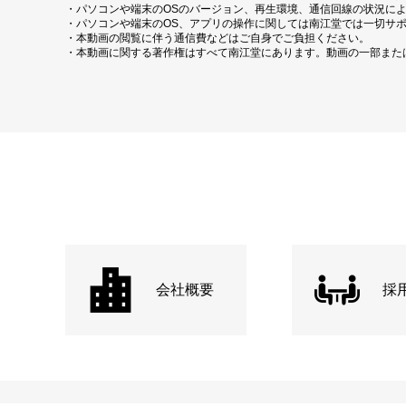
・パソコンや端末のOSのバージョン、再生環境、通信回線の状況に
・パソコンや端末のOS、アプリの操作に関しては南江堂では一切サ
・本動画の閲覧に伴う通信費などはご自身でご負担ください。
・本動画に関する著作権はすべて南江堂にあります。動画の一部また
会社概要
採