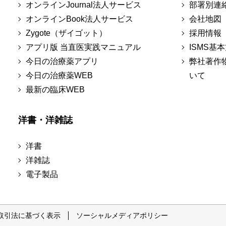
オンラインJournal法人サービス
部署別連
オンラインBook法人サービス
会社地図
Zygote（ザイゴット）
採用情報
アプリ版 当直医実践マニュアル
ISMS基
今日の治療薬アプリ
弊社著作
今日の治療薬WEB
いて
最新の臨床WEB
洋書・洋雑誌
洋書
洋雑誌
電子製品
取引法に基づく表示
ソーシャルメディアポリシー