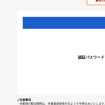
解決さ
認証パスワード
ご注意事項
・本動画の配信期間は、本書最新刷発行日より 5 年間をめどとしま