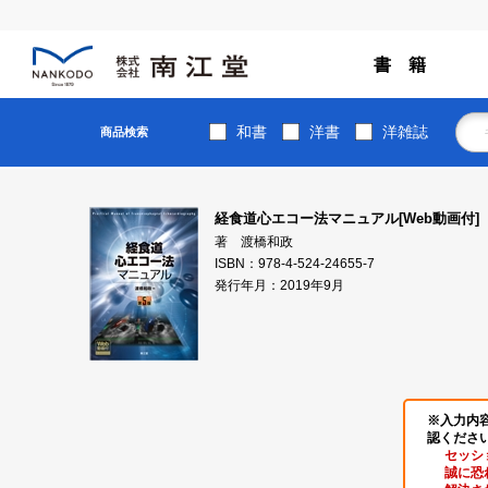
書 籍
和書
洋書
洋雑誌
商品検索
経食道心エコー法マニュアル[Web動画付]
著 渡橋和政
ISBN：978-4-524-24655-7
発行年月：2019年9月
※入力内
認くださ
セッシ
誠に恐