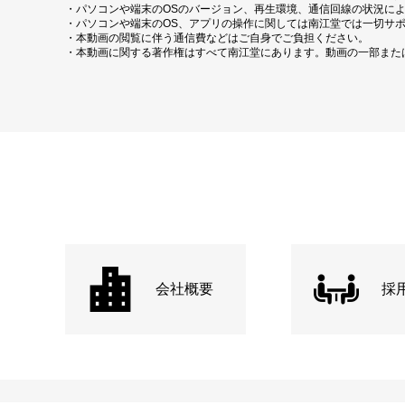
・パソコンや端末のOSのバージョン、再生環境、通信回線の状況に
・パソコンや端末のOS、アプリの操作に関しては南江堂では一切サ
・本動画の閲覧に伴う通信費などはご自身でご負担ください。
・本動画に関する著作権はすべて南江堂にあります。動画の一部また
会社概要
採