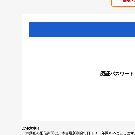
解決さ
認証パスワード
ご注意事項
・本動画の配信期間は、本書最新刷発行日より 5 年間をめどとしま