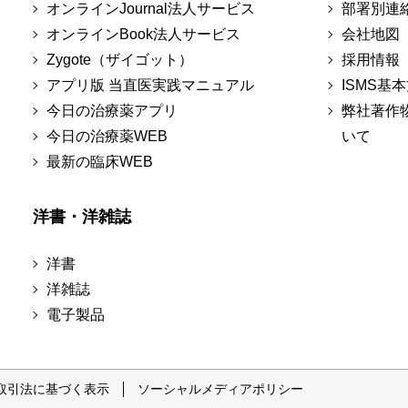
オンラインJournal法人サービス
部署別連
オンラインBook法人サービス
会社地図
Zygote（ザイゴット）
採用情報
アプリ版 当直医実践マニュアル
ISMS基
今日の治療薬アプリ
弊社著作
今日の治療薬WEB
いて
最新の臨床WEB
洋書・洋雑誌
洋書
洋雑誌
電子製品
取引法に基づく表示
ソーシャルメディアポリシー