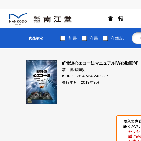
書 籍
和書
洋書
洋雑誌
商品検索
経食道心エコー法マニュアル[Web動画付]
著 渡橋和政
ISBN：978-4-524-24655-7
発行年月：2019年9月
※入力内
認くださ
セッシ
誠に恐