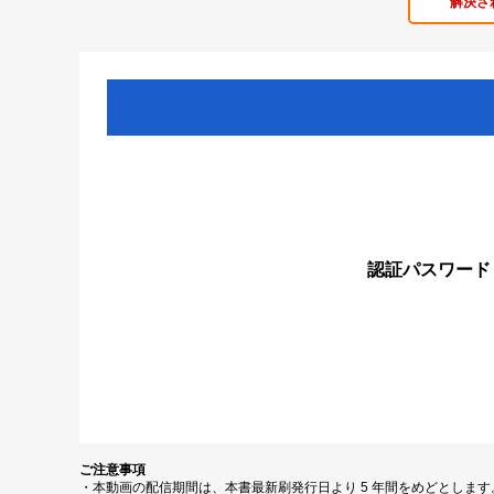
解決さ
認証パスワード
ご注意事項
・本動画の配信期間は、本書最新刷発行日より 5 年間をめどとしま