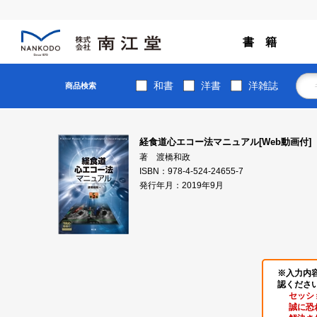
書 籍
和書
洋書
洋雑誌
商品検索
経食道心エコー法マニュアル[Web動画付]
著 渡橋和政
ISBN：978-4-524-24655-7
発行年月：2019年9月
※入力内
認くださ
セッシ
誠に恐