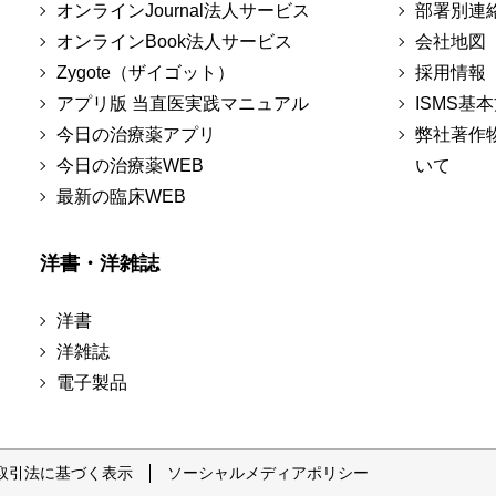
オンラインJournal法人サービス
部署別連
オンラインBook法人サービス
会社地図
Zygote（ザイゴット）
採用情報
アプリ版 当直医実践マニュアル
ISMS基
今日の治療薬アプリ
弊社著作
今日の治療薬WEB
いて
最新の臨床WEB
洋書・洋雑誌
洋書
洋雑誌
電子製品
取引法に基づく表示
ソーシャルメディアポリシー