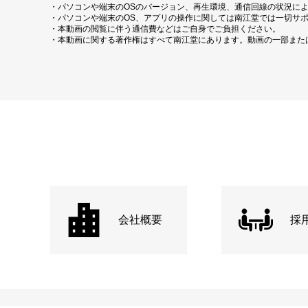
・パソコンや端末のOSのバージョン、再生環境、通信回線の状況に
・パソコンや端末のOS、アプリの操作に関しては南江堂では一切サ
・本動画の閲覧に伴う通信費などはご自身でご負担ください。
・本動画に関する著作権はすべて南江堂にあります。動画の一部また
会社概要
採