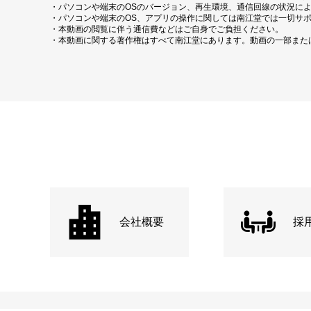
・パソコンや端末のOSのバージョン、再生環境、通信回線の状況に
・パソコンや端末のOS、アプリの操作に関しては南江堂では一切サ
・本動画の閲覧に伴う通信費などはご自身でご負担ください。
・本動画に関する著作権はすべて南江堂にあります。動画の一部また
会社概要
採