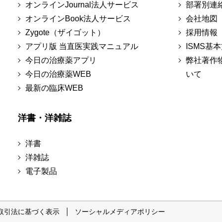
オンラインJournal法人サービス
部署別連
オンラインBook法人サービス
会社地図
Zygote（ザイゴット）
採用情報
アプリ版 当直医実践マニュアル
ISMS基
今日の治療薬アプリ
弊社著作
今日の治療薬WEB
いて
最新の臨床WEB
洋書・洋雑誌
洋書
洋雑誌
電子製品
取引法に基づく表示
ソーシャルメディアポリシー