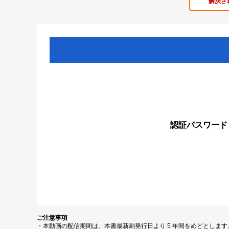
解決さ
認証パスワード
ご注意事項
・本動画の配信期間は、本書最新刷発行日より 5 年間をめどとしま