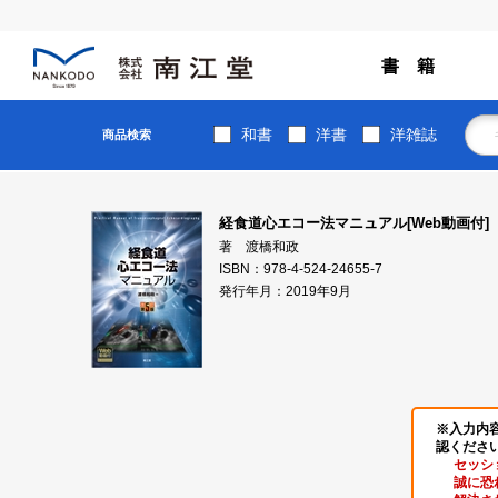
書 籍
和書
洋書
洋雑誌
商品検索
経食道心エコー法マニュアル[Web動画付]
著 渡橋和政
ISBN：978-4-524-24655-7
発行年月：2019年9月
※入力内
認くださ
セッシ
誠に恐