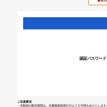
解決さ
認証パスワード
ご注意事項
・本動画の配信期間は、本書最新刷発行日より 5 年間をめどとしま