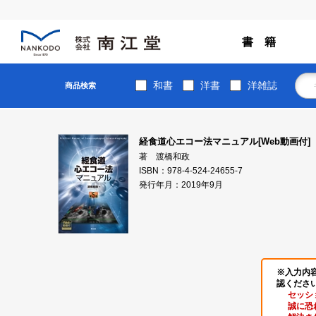
書 籍
和書
洋書
洋雑誌
商品検索
経食道心エコー法マニュアル[Web動画付]
著 渡橋和政
ISBN：978-4-524-24655-7
発行年月：2019年9月
※入力内
認くださ
セッシ
誠に恐