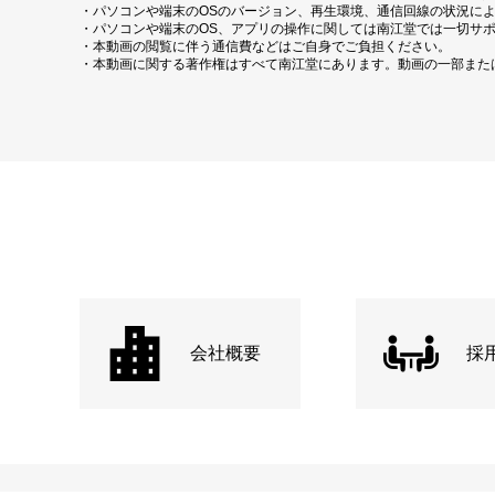
・パソコンや端末のOSのバージョン、再生環境、通信回線の状況に
・パソコンや端末のOS、アプリの操作に関しては南江堂では一切サ
・本動画の閲覧に伴う通信費などはご自身でご負担ください。
・本動画に関する著作権はすべて南江堂にあります。動画の一部また
会社概要
採