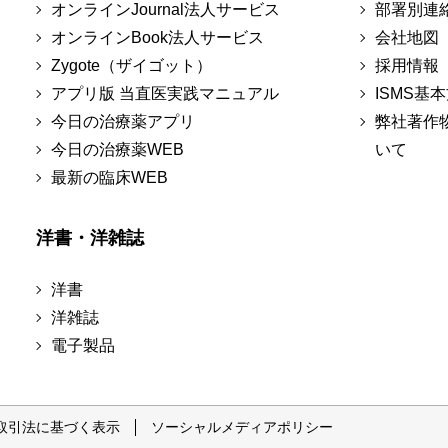
オンラインJournal法人サービス
部署別連
オンラインBook法人サービス
会社地図
Zygote（ザイゴット）
採用情報
アプリ版 当直医実践マニュアル
ISMS基
今日の治療薬アプリ
弊社著作
今日の治療薬WEB
いて
最新の臨床WEB
洋書・洋雑誌
洋書
洋雑誌
電子製品
取引法に基づく表示
ソーシャルメディアポリシー