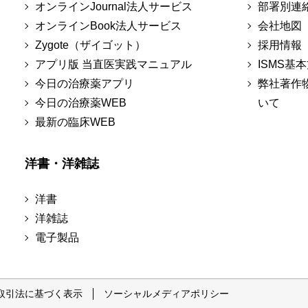
オンラインJournal法人サービス
部署別連
オンラインBook法人サービス
会社地図
Zygote（ザイゴット）
採用情報
アプリ版 当直医実践マニュアル
ISMS基
今日の治療薬アプリ
弊社著作
今日の治療薬WEB
いて
最新の臨床WEB
洋書・洋雑誌
洋書
洋雑誌
電子製品
取引法に基づく表示
ソーシャルメディアポリシー