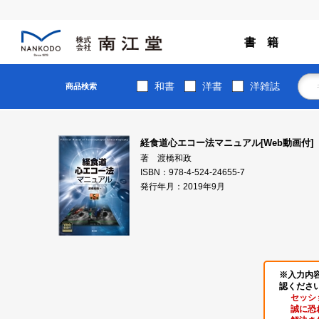
書 籍
和書
洋書
洋雑誌
商品検索
経食道心エコー法マニュアル[Web動画付]
著 渡橋和政
ISBN：978-4-524-24655-7
発行年月：2019年9月
※入力内
認くださ
セッシ
誠に恐