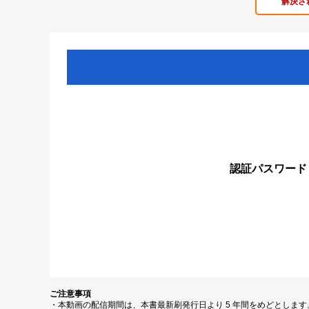
解決さ
認証パスワード
ご注意事項
・本動画の配信期間は、本書最新刷発行日より 5 年間をめどとしま