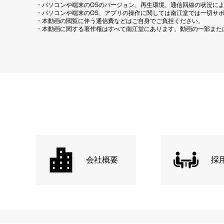
・パソコンや端末のOSのバージョン、再生環境、通信回線の状況に
・パソコンや端末のOS、アプリの操作に関しては南江堂では一切サ
・本動画の閲覧に伴う通信費などはご自身でご負担ください。
・本動画に関する著作権はすべて南江堂にあります。動画の一部また
会社概要
採