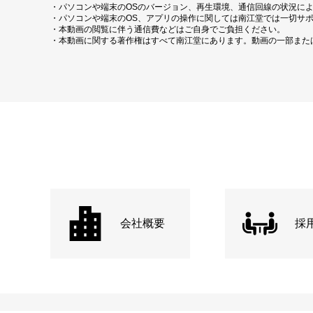
・パソコンや端末のOSのバージョン、再生環境、通信回線の状況に
・パソコンや端末のOS、アプリの操作に関しては南江堂では一切サ
・本動画の閲覧に伴う通信費などはご自身でご負担ください。
・本動画に関する著作権はすべて南江堂にあります。動画の一部また
会社概要
採