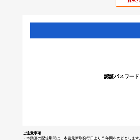
解決さ
認証パスワード
ご注意事項
・本動画の配信期間は、本書最新刷発行日より 5 年間をめどとしま