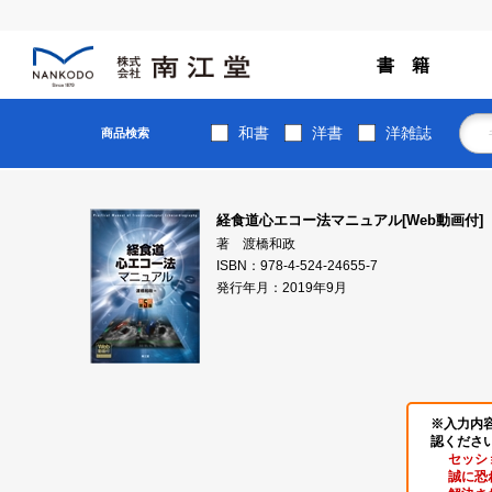
書 籍
和書
洋書
洋雑誌
商品検索
経食道心エコー法マニュアル[Web動画付]
著 渡橋和政
ISBN：978-4-524-24655-7
発行年月：2019年9月
※入力内
認くださ
セッシ
誠に恐