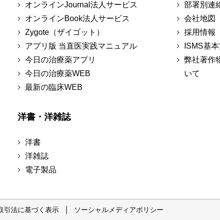
オンラインJournal法人サービス
部署別連
オンラインBook法人サービス
会社地図
Zygote（ザイゴット）
採用情報
アプリ版 当直医実践マニュアル
ISMS基
今日の治療薬アプリ
弊社著作
今日の治療薬WEB
いて
最新の臨床WEB
洋書・洋雑誌
洋書
洋雑誌
電子製品
取引法に基づく表示
ソーシャルメディアポリシー