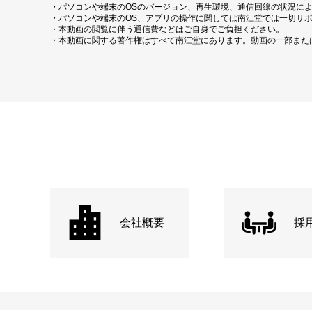
・パソコンや端末のOSのバージョン、再生環境、通信回線の状況に
・パソコンや端末のOS、アプリの操作に関しては南江堂では一切サ
・本動画の閲覧に伴う通信費などはご自身でご負担ください。
・本動画に関する著作権はすべて南江堂にあります。動画の一部また
会社概要
採