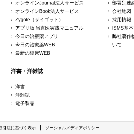
オンラインJournal法人サービス
部署別連
オンラインBook法人サービス
会社地図
Zygote（ザイゴット）
採用情報
アプリ版 当直医実践マニュアル
ISMS基
今日の治療薬アプリ
弊社著作
今日の治療薬WEB
いて
最新の臨床WEB
洋書・洋雑誌
洋書
洋雑誌
電子製品
取引法に基づく表示
ソーシャルメディアポリシー