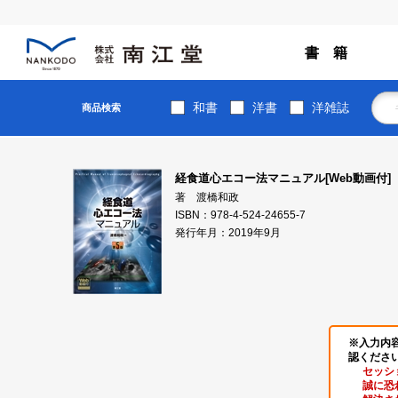
書 籍
和書
洋書
洋雑誌
商品検索
経食道心エコー法マニュアル[Web動画付]
著 渡橋和政
ISBN：978-4-524-24655-7
発行年月：2019年9月
※入力内
認くださ
セッシ
誠に恐