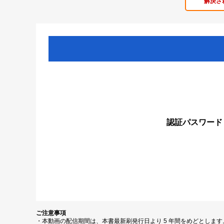
解決さ
認証パスワード
ご注意事項
・本動画の配信期間は、本書最新刷発行日より 5 年間をめどとしま