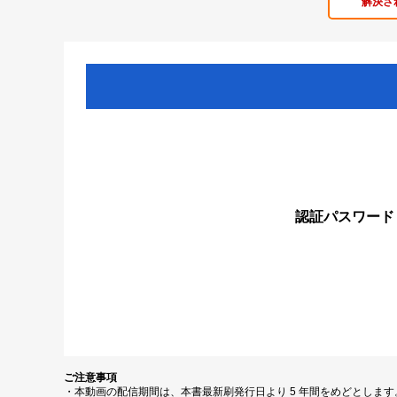
解決さ
認証パスワード
ご注意事項
・本動画の配信期間は、本書最新刷発行日より 5 年間をめどとしま