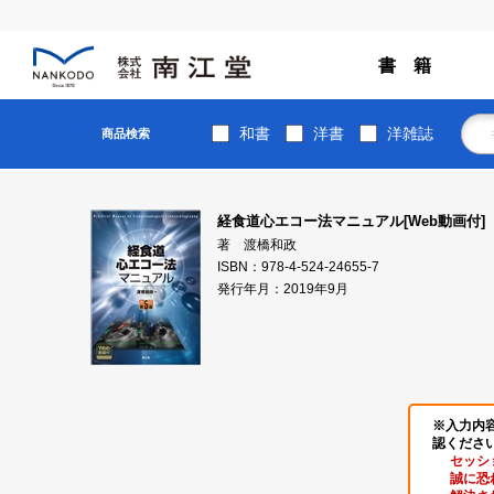
書 籍
和書
洋書
洋雑誌
商品検索
経食道心エコー法マニュアル[Web動画付]
著 渡橋和政
ISBN：978-4-524-24655-7
発行年月：2019年9月
※入力内
認くださ
セッシ
誠に恐