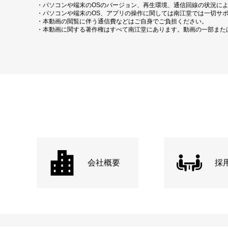
・パソコンや端末のOSのバージョン、再生環境、通信回線の状況に
・パソコンや端末のOS、アプリの操作に関しては南江堂では一切サ
・本動画の閲覧に伴う通信費などはご自身でご負担ください。
・本動画に関する著作権はすべて南江堂にあります。動画の一部また
会社概要
採