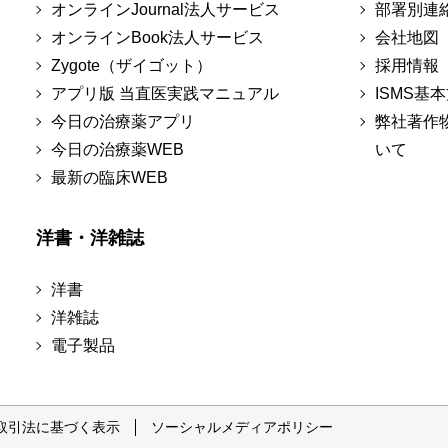
オンラインJournal法人サービス
部署別連
オンラインBook法人サービス
会社地図
Zygote（ザイゴット）
採用情報
アプリ版 当直医実践マニュアル
ISMS基
今日の治療薬アプリ
弊社著作
今日の治療薬WEB
いて
最新の臨床WEB
洋書・洋雑誌
洋書
洋雑誌
電子製品
取引法に基づく表示
ソーシャルメディアポリシー