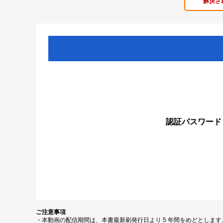
解決さ
認証パスワード
ご注意事項
・本動画の配信期間は、本書最新刷発行日より 5 年間をめどとしま