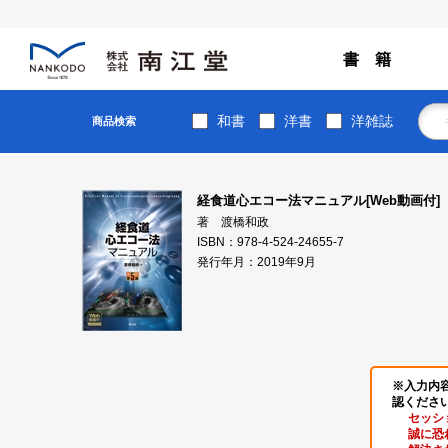
書 籍
和書
洋書
洋雑誌
商品検索
経食道心エコー法マニュアル[Web動画付]
著 渡橋和政
ISBN：978-4-524-24655-7
発行年月：2019年9月
※入力内
認くださ
セッシ
誠に恐