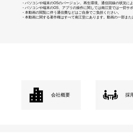
・パソコンや端末のOSのバージョン、再生環境、通信回線の状況に
・パソコンや端末のOS、アプリの操作に関しては南江堂では一切サ
・本動画の閲覧に伴う通信費などはご自身でご負担ください。
・本動画に関する著作権はすべて南江堂にあります。動画の一部また
会社概要
採