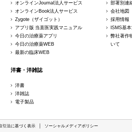
オンラインJournal法人サービス
部署別連
オンラインBook法人サービス
会社地図
Zygote（ザイゴット）
採用情報
アプリ版 当直医実践マニュアル
ISMS基
今日の治療薬アプリ
弊社著作
今日の治療薬WEB
いて
最新の臨床WEB
洋書・洋雑誌
洋書
洋雑誌
電子製品
取引法に基づく表示
ソーシャルメディアポリシー