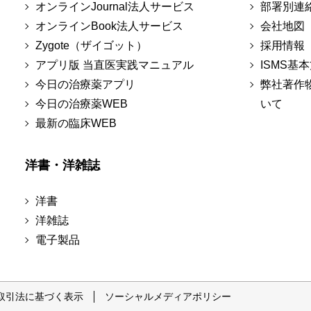
オンラインJournal法人サービス
部署別連
オンラインBook法人サービス
会社地図
Zygote（ザイゴット）
採用情報
アプリ版 当直医実践マニュアル
ISMS基
今日の治療薬アプリ
弊社著作
今日の治療薬WEB
いて
最新の臨床WEB
洋書・洋雑誌
洋書
洋雑誌
電子製品
取引法に基づく表示
ソーシャルメディアポリシー