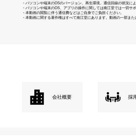
・パソコンや端末のOSのバージョン、再生環境、通信回線の状況に
・パソコンや端末のOS、アプリの操作に関しては南江堂では一切サ
・本動画の閲覧に伴う通信費などはご自身でご負担ください。
・本動画に関する著作権はすべて南江堂にあります。動画の一部また
会社概要
採