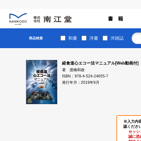
書 籍
和書
洋書
洋雑誌
商品検索
経食道心エコー法マニュアル[Web動画付]
著 渡橋和政
ISBN：978-4-524-24655-7
発行年月：2019年9月
※入力内
認くださ
セッシ
誠に恐