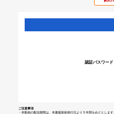
解決さ
認証パスワード
ご注意事項
・本動画の配信期間は、本書最新刷発行日より 5 年間をめどとしま